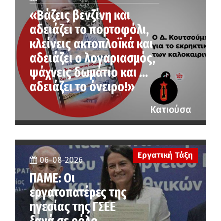
«Βάζεις βενζίνη και
αδειάζει το πορτοφόλι,
κλείνεις ακτοπλοϊκά και
αδειάζει ο λογαριασμός,
ψάχνεις δωμάτιο και …
αδειάζει το όνειρο!»
Κατιούσα
Εργατική Τάξη
06-08-2026
ΠΑΜΕ: Οι
εργατοπατέρες της
ηγεσίας της ΓΣΕΕ