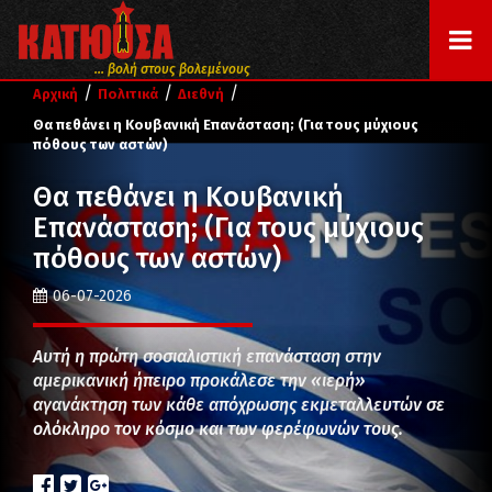
... βολή στους βολεμένους
/
/
/
Αρχική
Πολιτικά
Διεθνή
Θα πεθάνει η Κουβανική Επανάσταση; (Για τους μύχιους
πόθους των αστών)
Θα πεθάνει η Κουβανική
Επανάσταση; (Για τους μύχιους
πόθους των αστών)
06-07-2026
Αυτή η πρώτη σοσιαλιστική επανάσταση στην
αμερικανική ήπειρο προκάλεσε την «ιερή»
αγανάκτηση των κάθε απόχρωσης εκμεταλλευτών σε
ολόκληρο τον κόσμο και των φερέφωνών τους.