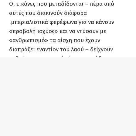
Οι εικόνες που μεταδίδονται – πέρα από
αυτές που διακινούν διάφορα
ιμπεριαλιστικά φερέφωνα για να κάνουν
«προβολή ισχύος» και να ντύσουν με
«ανθρωπισμό» τα αίσχη που έχουν
διαπράξει εναντίον του λαού – δείχνουν
ανθρώπους με γυμνά χέρια να σκάβουν σε
συντρίμμια προσπαθώντας να ανασύρουν
νεκρούς, να εντοπίσουν σημάδια ζωής στον
όλεθρο. Δείχνουν ανθρώπους
συντετριμμένους να αναζητούν σε σακούλες
πτωμάτων τους αγαπημένους τους που
αγνοούνται.
Η πολιτεία
Λα Γκουάιρα
, η οποία έχει