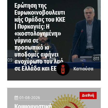
Ερώτηση της
Ευρωκοινοβουλευτι
κής Ομάδας του ΚΚΕ
| Πυρκαγιές: Η
«κοστολογημένη»
γύμνια σε
προσωπικό κι
υποδομές αφήνει
ανοχύρωτο τον λαό
σε Ελλάδα και ΕΕ
Κατιούσα
Διεθνή
01-08-2026
Κομμουνιστική