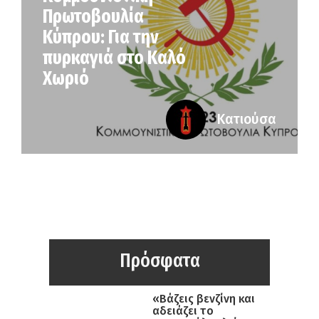
Πρωτοβουλία
Κύπρου: Για την
πυρκαγιά στο Καλό
Χωριό
Κατιούσα
Πρόσφατα
«Βάζεις βενζίνη και
αδειάζει το