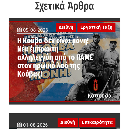
Σχετικά Άρθρα
Διεθνή
Εργατική Τάξη
05-08-2026
Η Κούβα δεν είναι μόνη!
Νέα έμπρακτη
αλληλεγγύη από το ΠΑΜΕ
στον ηρωικό λαό της
Κούβας!
Κατιούσα
Διεθνή
Επικαιρότητα
01-08-2026