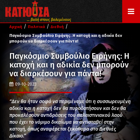
... βολή στους βολεμένους
/
/
/
Αρχική
Πολιτικά
Διεθνή
Παγκόσμιο Συμβούλιο Ειρήνης: Η κατοχή και η αδικία δεν
μπορούν να διαρκέσουν για πάντα!
Παγκόσμιο Συμβούλιο Ειρήνης: Η
κατοχή και η αδικία δεν μπορούν
να διαρκέσουν για πάντα!
09-10-2023
“Δεν θα ήταν σοφό να περιμέναμε ότι η συσσωρευμένη
αδικία και η κατοχή δεν θα πυροδοτήσουν και δεν θα
προκαλέσουν αντιδράσεις του παλαιστινιακού λαού
που έχει το νόμιμο δικαίωμα να αντισταθεί στην
κατοχή, όπως αναφέρεται ξεκάθαρα στο Διεθνές
Δίκαιο.”