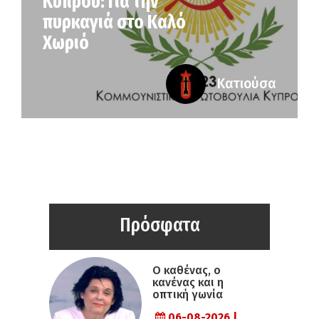
Κύπρου: Για την
πυρκαγιά στο Καλό
Χωριό
Κατιούσα
Πρόσφατα
Ο καθένας, ο
κανένας και η
οπτική γωνία
06-08-2026 |