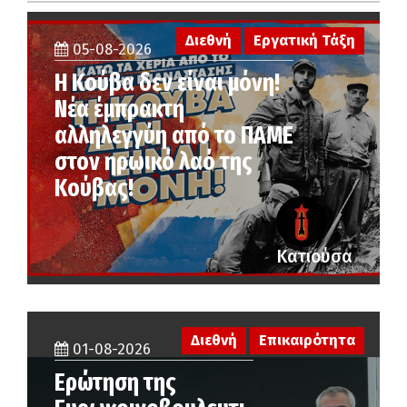
Διεθνή
Εργατική Τάξη
05-08-2026
Η Κούβα δεν είναι μόνη!
Νέα έμπρακτη
αλληλεγγύη από το ΠΑΜΕ
στον ηρωικό λαό της
Κούβας!
Κατιούσα
Διεθνή
Επικαιρότητα
01-08-2026
Ερώτηση της