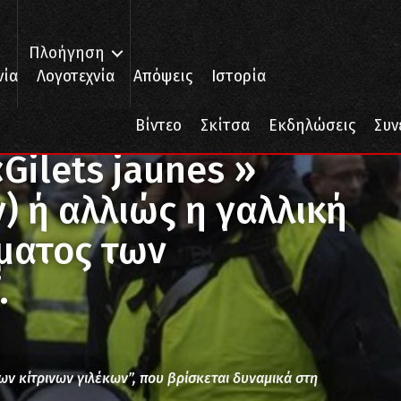
Πλοήγηση
νία
Λογοτεχνία
Απόψεις
Ιστορία
ts jaunes » (κίτρινων γιλέκων) ή αλλιώς η γαλλική έκδοση του “κινήμα
Βίντεο
Σκίτσα
Εκδηλώσεις
Συν
Gilets jaunes »
) ή αλλιώς η γαλλική
ματος των
.
α των κίτρινων γιλέκων”, που βρίσκεται δυναμικά στη