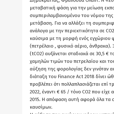
Δημοκρατίας, Φρανσουά Ολάντ. Η «Εθνι
μεταβατική φάση για την μείωση εκπ
συμπεριλαμβανομένου του νόμου της 1
μετάβαση. Για να αλλάξει τη συμπερι
ανάλογα με την περιεκτικότητα σε CO2
καύσιμα με τη μορφή ενός εγχώριου
(πετρέλαιο , φυσικό αέριο, άνθρακα). 
(tCO2) αυξάνεται σταδιακά σε 30,5 € τ
χαμηλών τιμών του πετρελαίου και τ
αύξηση της φορολογίας δεν γινόταν αισ
διάταξη του Finance Act 2018 δίνει ώ
προβλέπει ότι πολλαπλασιάζεται επί τρ
2022, έναντι € 65 / τόνο CO2 που είχ
2015. Η απόφαση αυτή αφορά όλα τα 
καυσίμων.