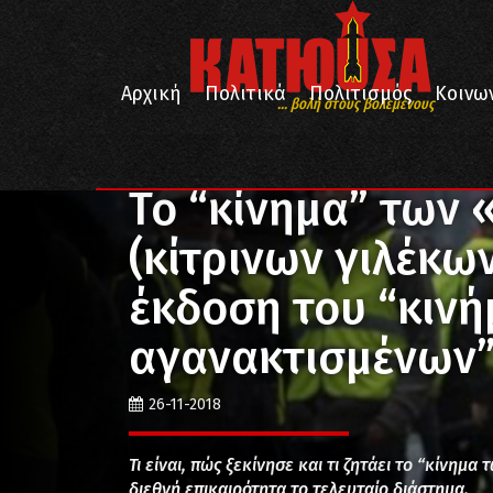
Αρχική
Πολιτικά
Πολιτισμός
Κοινω
... βολή στους βολεμένους
/
/
/
Αρχική
Πολιτικά
Διεθνή
Το “κίνημα” των «Gile
Το “κίνημα” των «
(κίτρινων γιλέκων
έκδοση του “κινή
αγανακτισμένων”
26-11-2018
Τι είναι, πώς ξεκίνησε και τι ζητάει το “κίνημ
διεθνή επικαιρότητα το τελευταίο διάστημα.