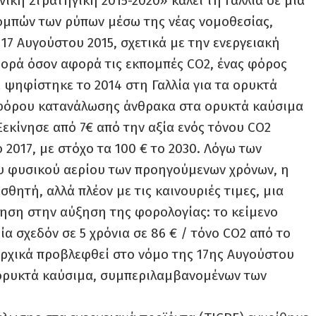
κή Στρατηγική 2015-2020» καλεί τη Γαλλία σε μια
ομπών των ρύπων μέσω της νέας νομοθεσίας,
7 Αυγούστου 2015, σχετικά με την ενεργειακή
φορά όσον αφορά τις εκπομπές CO2, ένας φόρος
 ψηφίστηκε το 2014 στη Γαλλία για τα ορυκτά
 φόρου κατανάλωσης άνθρακα στα ορυκτά καύσιμα
Ξεκίνησε από 7€ από την αξία ενός τόνου CO2
ο 2017, με στόχο τα 100 € το 2030. Λόγω των
ου φυσικού αερίου των προηγούμενων χρόνων, η
θητή, αλλά πλέον με τις καινουριές τιμες, μια
θηση στην αύξηση της φορολογίας: το κείμενο
ία σχεδόν σε 5 χρόνια σε 86 € / τόνο CO2 από το
ε αρχικά προβλεφθεί στο νόμο της 17ης Αυγούστου
ορυκτά καύσιμα, συμπεριλαμβανομένων των