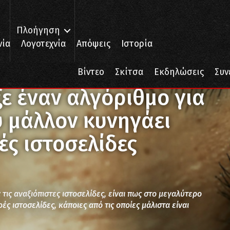
Πλοήγηση
νία
Λογοτεχνία
Απόψεις
Ιστορία
αν αλγόριθμο για τα fake news, που μάλλον κυνηγάει μόνο αντιπολεμι
Βίντεο
Σκίτσα
Εκδηλώσεις
Συν
ε έναν αλγόριθμο για
υ μάλλον κυνηγάει
ές ιστοσελίδες
 τις αναξιόπιστες ιστοσελίδες, είναι πως στο μεγαλύτερο
ρές ιστοσελίδες, κάποιες από τις οποίες μάλιστα είναι