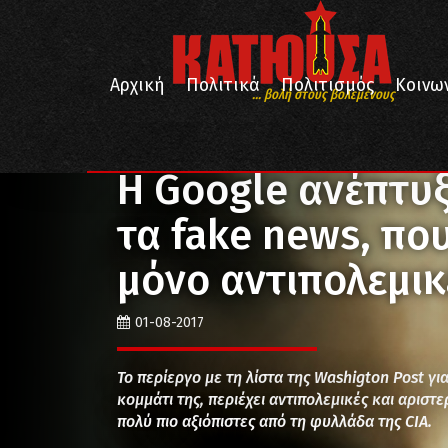
Αρχική
Πολιτικά
Πολιτισμός
Κοινω
... βολή στους βολεμένους
/
/
/
Αρχική
Πολιτικά
Διεθνή
Η Google ανέπτυξε έν
Η Google ανέπτυξ
τα fake news, πο
μόνο αντιπολεμικ
01-08-2017
Το περίεργο με τη λίστα της Washigton Post για
κομμάτι της, περιέχει αντιπολεμικές και αριστε
πολύ πιο αξιόπιστες από τη φυλλάδα της CIA.