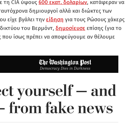
με τη CIA ύψους
600 εκατ. δολαρίων
, κατάφεραν να
 ταυτόχρονα δημιουργοί αλλά και διώκτες των
ου είχε βγάλει την
είδηση
για τους Ρώσους χάκερς
 δικτύου του Βερμόντ,
δ
ημοσ
ίευσε
επίσης (για το
ς που ίσως πρέπει να αποφεύγουμε αν θέλουμε