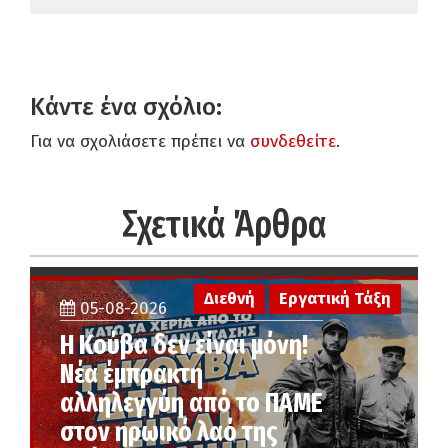
Κάντε ένα σχόλιο:
Για να σχολιάσετε πρέπει να
συνδεθείτε
.
Σχετικά Άρθρα
Διεθνή
Εργατική Τάξη
05-08-2026
Η Κούβα δεν είναι μόνη!
Νέα έμπρακτη
αλληλεγγύη από το ΠΑΜΕ
στον ηρωικό λαό της