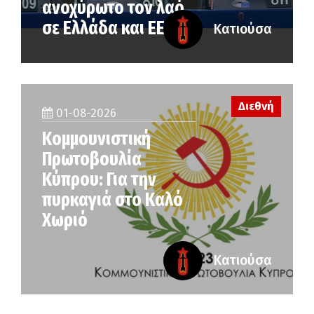
ανοχύρωτο τον λαό
σε Ελλάδα και ΕΕ
Κατιούσα
Διεθνή
01-08-2026
Κομμουνιστική
Πρωτοβουλία
Κύπρου: Για την
πυρκαγιά στο Καλό
Χωριό
Κατιούσα