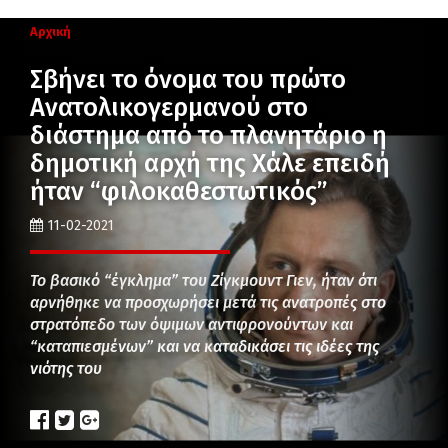
Αρχική
Σβήνει το όνομα του πρώτο
Ανατολικογερμανού στο
διάστημα από το πλανητάριο η
δημοτική αρχή της Χάλε επειδή
ήταν “φιλοκαθεστωτικός”
11-02-2021
Το βασικό “έγκλημα” του Ζίγκμουντ Γιεν, ήταν ότι
αρνήθηκε να προσχωρήσει μετά τις ανατροπές στο
στρατόπεδο των όψιμων αντιφρονούντων και
“καταπιεσμένων” και να καταδικάσει τις ιδέες της
νιότης του