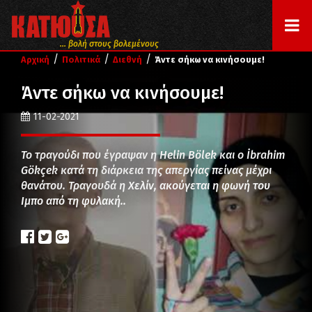
... βολή στους βολεμένους
/
/
/
Αρχική
Πολιτικά
Διεθνή
Άντε σήκω να κινήσουμε!
Άντε σήκω να κινήσουμε!
11-02-2021
Το τραγούδι που έγραψαν η Helin Bölek και ο İbrahim
Gökçek κατά τη διάρκεια της απεργίας πείνας μέχρι
θανάτου. Τραγουδά η Χελίν, ακούγεται η φωνή του
Ιμπο από τη φυλακή..