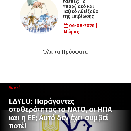
τσέπες: Το
Υπαρξιακό και
Ταξικό Αδιέξοδο
της Επιβίωσης
06-08-2026 |
Μώμος
Όλα τα Πρόσφατα
Αρχική
ΕΔΥΕΘ: Παράγοντες
σταθερότητας το ΝΑΤΟ, οι ΗΠΑ
και η ΕΕ; Αυτό δεν έχει συμβεί
ποτέ!