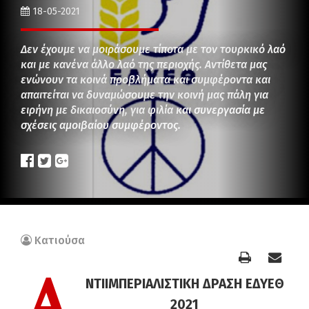
18-05-2021
Δεν έχουμε να μοιράσουμε τίποτα με τον τουρκικό λαό
και με κανένα άλλο λαό της περιοχής. Αντίθετα μας
ενώνουν τα κοινά προβλήματα και συμφέροντα και
απαιτείται να δυναμώσουμε την κοινή μας πάλη για
ειρήνη με δικαιοσύνη, για φιλία και συνεργασία με
σχέσεις αμοιβαίου συμφέροντος.
Κατιούσα
Α
ΝΤΙΙΜΠΕΡΙΑΛΙΣΤΙΚΗ ΔΡΑΣΗ ΕΔΥΕΘ
2021