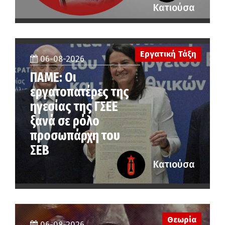
Κατιούσα
Εργατική Τάξη
06-08-2026
ΠΑΜΕ: Οι
εργατοπατέρες της
ηγεσίας της ΓΣΕΕ
ξανά σε ρόλο
προσωπάρχη του
ΣΕΒ
Κατιούσα
Θεωρία
06-08-2026