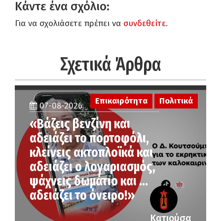
Κάντε ένα σχόλιο:
Για να σχολιάσετε πρέπει να
συνδεθείτε
.
Σχετικά Άρθρα
Επικαιρότητα
Πολιτικά
07-08-2026
«Βάζεις βενζίνη και
αδειάζει το πορτοφόλι,
κλείνεις ακτοπλοϊκά και
αδειάζει ο λογαριασμός,
ψάχνεις δωμάτιο και …
αδειάζει το όνειρο!»
Κατιούσα