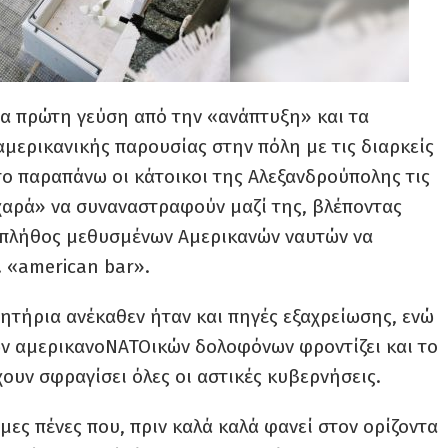
μια πρώτη γεύση από την «ανάπτυξη» και τα
μερικανικής παρουσίας στην πόλη με τις διαρκείς
το παραπάνω οι κάτοικοι της Αλεξανδρούπολης τις
χαρά» να συναναστραφούν μαζί της, βλέποντας
 πλήθος μεθυσμένων Αμερικανών ναυτών να
 «american bar».
μητήρια ανέκαθεν ήταν και πηγές εξαχρείωσης, ενώ
ν αμερικανοΝΑΤΟικών δολοφόνων φροντίζει και το
χουν σφραγίσει όλες οι αστικές κυβερνήσεις.
μες πένες που, πριν καλά καλά φανεί στον ορίζοντα