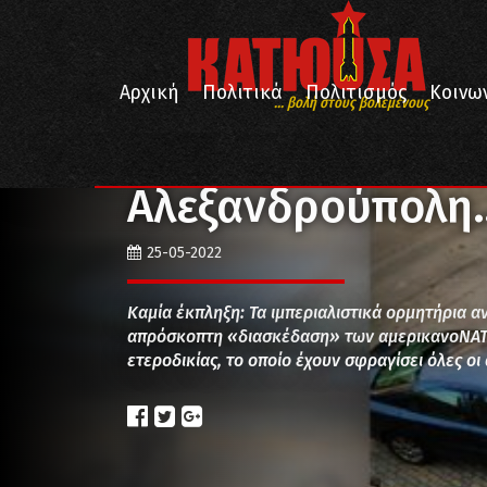
Αρχική
Πολιτικά
Πολιτισμός
Κοινω
... βολή στους βολεμένους
/
/
Αρχική
Πολιτικά
Αλεξανδρούπολη… «american 
Αλεξανδρούπολη…
25-05-2022
Καμία έκπληξη: Τα ιμπεριαλιστικά ορμητήρια α
απρόσκοπτη «διασκέδαση» των αμερικανοΝΑΤΟ
ετεροδικίας, το οποίο έχουν σφραγίσει όλες ο