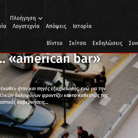
Πλοήγηση
νία
Λογοτεχνία
Απόψεις
Ιστορία
bar»
Βίντεο
Σκίτσα
Εκδηλώσεις
Συν
 «american bar»
νέκαθεν ήταν και πηγές εξαχρείωσης, ενώ για την
ικών δολοφόνων φροντίζει και το καθεστώς της
ι αστικές κυβερνήσεις…