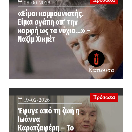
Πρόσωπα
03-06-2026
«Είμαι κομμουνιστής.
Είμαι αγάπη απ’ την
κορφή ως τα νύχια…» –
Ναζίμ Χικμέτ
Κατιούσα
Πρόσωπα
19-02-2026
Έφυγε από τη ζωή η
Ιωάννα
Καρατζαφέρη – Το