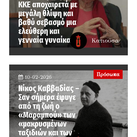
ΚΚΕ αποχαιρετά με
μεγάλη θλίψη και
βαθύ σεβασμό μια
ελεύθερη και
γενναία γυναίκα
Κατιούσα
Πρόσωπα
10-02-2026
Νίκος Καββαδίας –
Σαν σήμερα έφυγε
από τη ζωή ο
«Μαραμπού» των
«μακρυσμένων
ταξιδιών και των