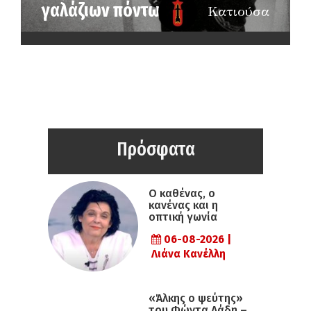
γαλάζιων πόντων»
Κατιούσα
Πρόσφατα
Ο καθένας, ο
κανένας και η
οπτική γωνία
06-08-2026 |
Λιάνα Κανέλλη
«Άλκης ο ψεύτης»
του Φώντα Λάδη –