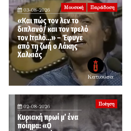
Μουσική
Παράδοση
03-08-2026
«Και πώς τον λεν το
διπλανό/ και τον τρελό
τον Ιταλό…» – Έφυγε
από τη ζωή ο Λάκης
Χαλκιάς
Κατιούσα
Ποίηση
02-08-2026
Κυριακή πρωί μ’ ένα
ποίημα: «Ο