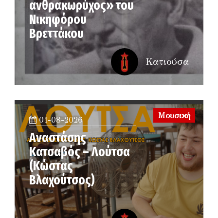
ανθρακωρύχος» του
Νικηφόρου
Βρεττάκου
Κατιούσα
Μουσική
01-08-2026
Αναστάσης
Κατσαβός – Λούτσα
(Κώστας
Βλαχούτσος)