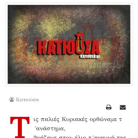
Κατιούσα
Τ
ις παλιές Κυριακές ορθώναμε τ
´ανάστημα,
βγάζαμε στον ήλιο τ´αχαμνά της