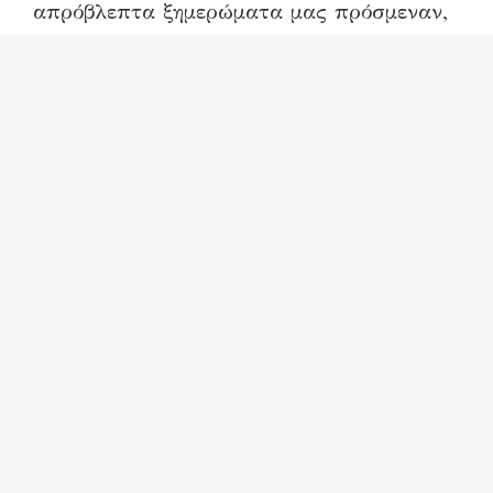
απρόβλεπτα ξημερώματα μας πρόσμεναν,
χαμογέλια σε νεκρά στόματα
ζωγραφίζαμε..
Διάβηκαν χρόνοι πολλοί στην εκτέλεση
της Κυριακής,
μιά γραία υφάντρα μας πλέκει την αργία
και δεν λέει να ξημερώσει μιά περήφανη
μέρα..
Βράδιασε, ο κόσμος γέμισε καθημερνές..
Τόσο απλά, τόσο εύκολα καταθέσαμε τα
όπλα..
Μακάριοι κοιμόμαστε πάνω στην
ημισέληνο
με τα ευχολόγια και τα συναξάρια