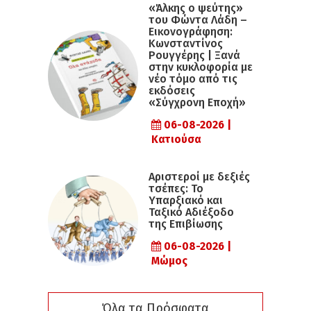
«Άλκης ο ψεύτης»
του Φώντα Λάδη –
Εικονογράφηση:
Κωνσταντίνος
Ρουγγέρης | Ξανά
στην κυκλοφορία με
νέο τόμο από τις
εκδόσεις
«Σύγχρονη Εποχή»
06-08-2026 |
Κατιούσα
Αριστεροί με δεξιές
τσέπες: Το
Υπαρξιακό και
Ταξικό Αδιέξοδο
της Επιβίωσης
06-08-2026 |
Μώμος
Όλα τα Πρόσφατα