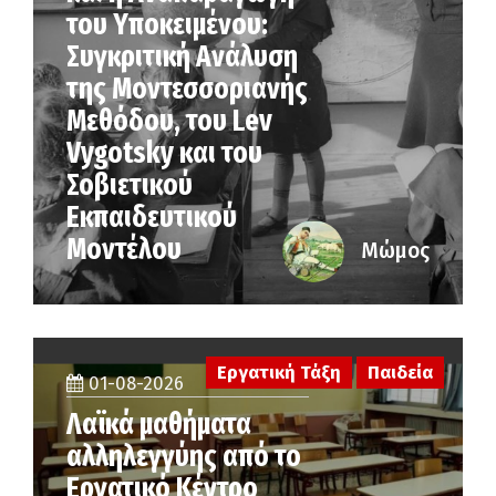
του Υποκειμένου:
Συγκριτική Ανάλυση
της Μοντεσσοριανής
Μεθόδου, του Lev
Vygotsky και του
Σοβιετικού
Εκπαιδευτικού
Μοντέλου
Μώμος
Εργατική Τάξη
Παιδεία
01-08-2026
Λαϊκά μαθήματα
αλληλεγγύης από το
Εργατικό Κέντρο