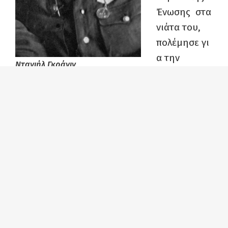
Ένωσης στα
νιάτα του,
πολέμησε γι
α την
Ντανιήλ Γκράνιν
υπεράσπιση
της πόλης.
Μετά από χρόνια και κοπιαστική έρευνα,
μαζί με τον Λευκορώσο συγγραφέα
Αλές Ανταμόβιτς θα συγκεντρώσουν σ’ ένα
τόμο, «Το βιβλίο της πολιορκίας», 200
μαρτυρίες ανθρώπων που αντιστάθηκαν στις
φασιστικές ορδές στα χρόνια της πολιορκίας
του Λένινγκραντ.
Παραθέτουμε συνέντευξη του Ντ. Γκράνιν,