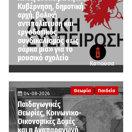
Κυβέρνηση, δημοτική
αρχή, βολική
αντιπολίτευση και
εργοδοτικός
συνδικαλισμός «εις
σάρκα μια» για το
μουσικό σχολείο
Κατιούσα
Θεωρία
Παιδεία
04-08-2026
Παιδαγωγικές
Θεωρίες, Κοινωνικο-
Οικονομικές Δομές
και η Αναπαραγωγή