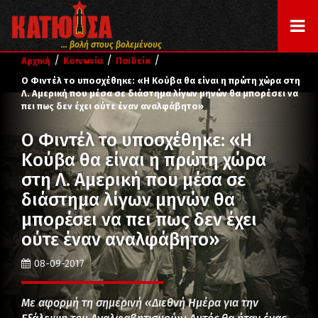
... βολή στους βολεμένους
/
/
/
Αρχική
Κοινωνία
Παιδεία
Ο Φιντέλ το υποσχέθηκε: «Η Κούβα θα είναι η πρώτη χώρα στη
Λ. Αμερική που μέσα σε διάστημα λίγων μηνών θα μπορέσει να
πει πως δεν έχει ούτε έναν αναλφάβητο»
Ο Φιντέλ το υποσχέθηκε: «Η
Κούβα θα είναι η πρώτη χώρα
στη Λ. Αμερική που μέσα σε
διάστημα λίγων μηνών θα
μπορέσει να πει πως δεν έχει
ούτε έναν αναλφάβητο»
08-09-2017
Με αφορμή τη σημερινή «Διεθνή Ημέρα για την