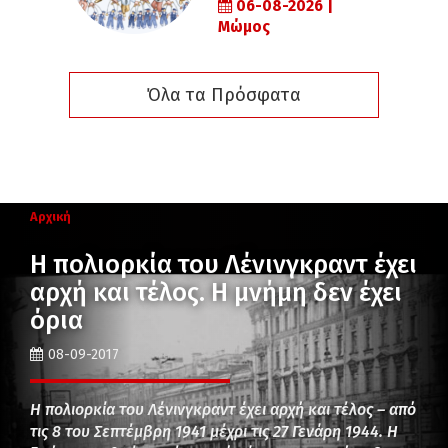
06-08-2026 |
Μώμος
Όλα τα Πρόσφατα
Αρχική
Η πολιορκία του Λένινγκραντ έχει
αρχή και τέλος. Η μνήμη δεν έχει
όρια
08-09-2017
Η πολιορκία του Λένινγκραντ έχει αρχή και τέλος – από
τις 8 του Σεπτέμβρη 1941 μέχρι τις 27 Γενάρη 1944. Η