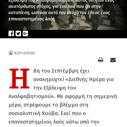
Εξάλειψη του Αναλφαβητισμού»: Αυτός θα ήταν ένας
ακατόρθωτος στόχος, για ένα λαό που ζει στην
καταπίεση, ωστόσο αυτό τον στόχο τον έθεσε ένας
επαναστατημένος λαός.
Κατιούσα
H
8η του Σεπτέμβρη έχει
ανακηρυχτεί «Διεθνής Ημέρα για
την Εξάλειψη του
Αναλφαβητισμού». Με αφορμή τη σημερινή
μέρα, στρέφουμε το βλέμμα στη
σοσιαλιστική Κούβα. Εκεί που ο
επαναστατημένος λαός κάτω από την