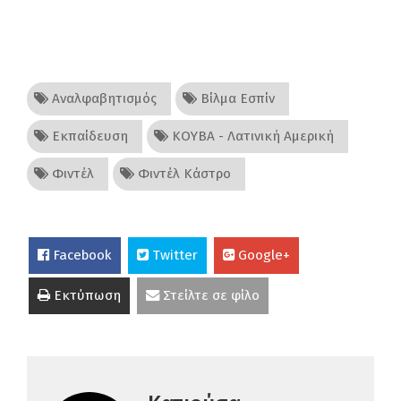
Αναλφαβητισμός
Βίλμα Εσπίν
Εκπαίδευση
ΚΟΥΒΑ - Λατινική Αμερική
Φιντέλ
Φιντέλ Κάστρο
Facebook
Twitter
Google+
Εκτύπωση
Στείλτε σε φίλο