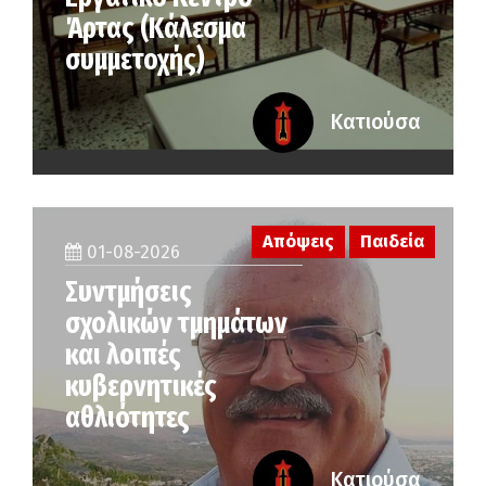
Άρτας (Κάλεσμα
συμμετοχής)
Κατιούσα
Απόψεις
Παιδεία
01-08-2026
Συντμήσεις
σχολικών τμημάτων
και λοιπές
κυβερνητικές
αθλιότητες
Κατιούσα