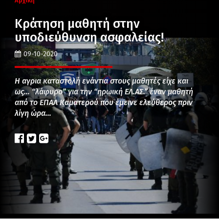
Αρχική
Κράτηση μαθητή στην
υποδιεύθυνση ασφαλείας!
09-10-2020
Η αγρια καταστολή ενάντια στους μαθητές είχε και
ως… “λάφυρο” για την “ηρωική ΕΛ.ΑΣ.” έναν μαθητή
από το ΕΠΑΛ Καματερού που έμεινε ελεύθερος πριν
λίγη ώρα…