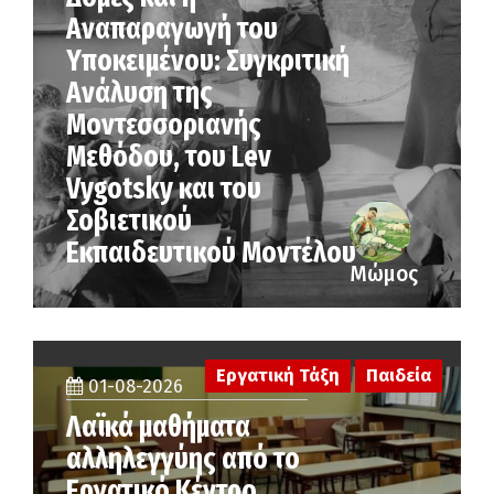
Αναπαραγωγή του
Υποκειμένου: Συγκριτική
Ανάλυση της
Μοντεσσοριανής
Μεθόδου, του Lev
Vygotsky και του
Σοβιετικού
Εκπαιδευτικού Μοντέλου
Μώμος
Εργατική Τάξη
Παιδεία
01-08-2026
Λαϊκά μαθήματα
αλληλεγγύης από το
Εργατικό Κέντρο