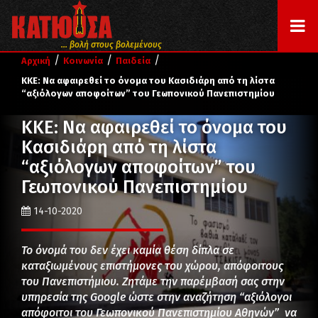
... βολή στους βολεμένους
/
/
/
Αρχική
Κοινωνία
Παιδεία
ΚΚΕ: Να αφαιρεθεί το όνομα του Κασιδιάρη από τη λίστα
“αξιόλογων αποφοίτων” του Γεωπονικού Πανεπιστημίου
ΚΚΕ: Να αφαιρεθεί το όνομα του
Κασιδιάρη από τη λίστα
“αξιόλογων αποφοίτων” του
Γεωπονικού Πανεπιστημίου
14-10-2020
Το όνομά του δεν έχει καμία θέση δίπλα σε
καταξιωμένους επιστήμονες του χώρου, απόφοιτους
του Πανεπιστήμιου. Ζητάμε την παρέμβασή σας στην
υπηρεσία της Google ώστε στην αναζήτηση “αξιόλογοι
απόφοιτοι του Γεωπονικού Πανεπιστημίου Αθηνών” να