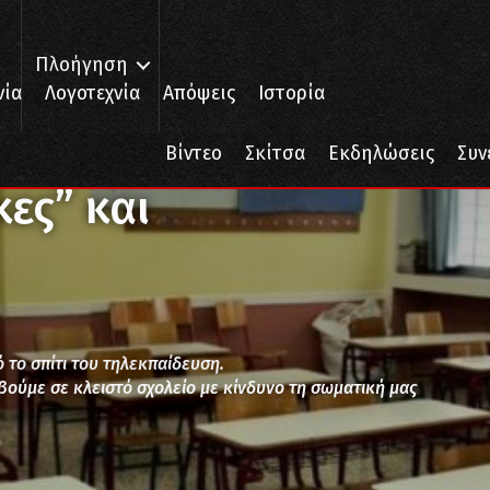
Πλοήγηση
νία
Λογοτεχνία
Απόψεις
Ιστορία
” και τηλεκπαίδευση
Βίντεο
Σκίτσα
Εκδηλώσεις
Συν
ες” και
 το σπίτι του τηλεκπαίδευση.
βούμε σε κλειστό σχολείο με κίνδυνο τη σωματική μας