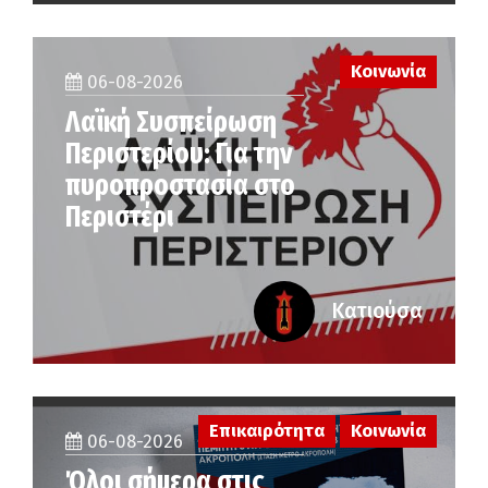
Κοινωνία
06-08-2026
Λαϊκή Συσπείρωση
Περιστερίου: Για την
πυροπροστασία στο
Περιστέρι
Κατιούσα
Επικαιρότητα
Κοινωνία
06-08-2026
Όλοι σήμερα στις