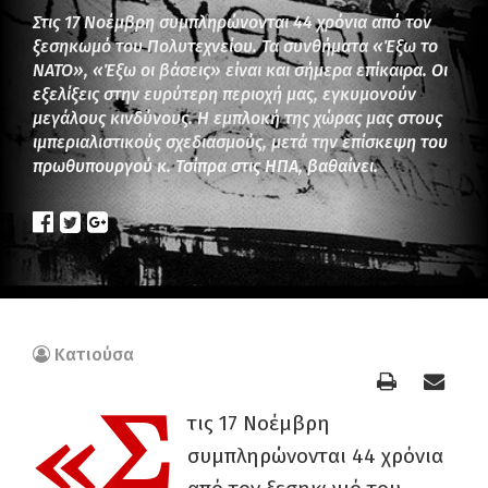
Στις 17 Νοέμβρη συμπληρώνονται 44 χρόνια από τον
ξεσηκωμό του Πολυτεχνείου. Τα συνθήματα «Έξω το
ΝΑΤΟ», «Έξω οι βάσεις» είναι και σήμερα επίκαιρα. Οι
εξελίξεις στην ευρύτερη περιοχή μας, εγκυμονούν
μεγάλους κινδύνους. Η εμπλοκή της χώρας μας στους
ιμπεριαλιστικούς σχεδιασμούς, μετά την επίσκεψη του
πρωθυπουργού κ. Τσίπρα στις ΗΠΑ, βαθαίνει.
Κατιούσα
«Σ
τις 17 Νοέμβρη
συμπληρώνονται 44 χρόνια