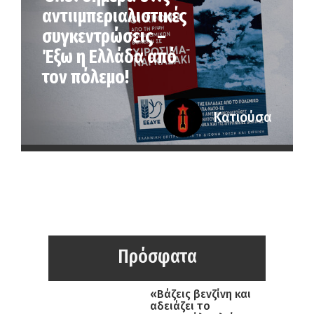
αντιιμπεριαλιστικές
συγκεντρώσεις –
Έξω η Ελλάδα από
τον πόλεμο!
Κατιούσα
Πρόσφατα
«Βάζεις βενζίνη και
αδειάζει το