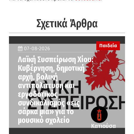
Σχετικά Άρθρα
Παιδεία
07-08-2026
Λαϊκή Συσπείρωση Χίου:
Κυβέρνηση, δημοτική
αρχή, βολική
αντιπολίτευση και
εργοδοτικός
συνδικαλισμός «εις
σάρκα μια» για το
μουσικό σχολείο
Κατιούσα