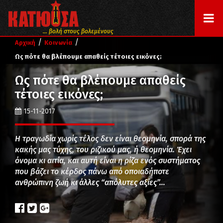
... βολή στους βολεμένους
/
/
Αρχική
Κοινωνία
Ως πότε θα βλέπουμε απαθείς τέτοιες εικόνες;
Ως πότε θα βλέπουμε απαθείς
τέτοιες εικόνες;
15-11-2017
Η τραγωδία χωρίς τέλος δεν είναι θεομηνία, σπορά της
κακής μας τύχης, του ριζικού μας, ή θεομηνία. Έχει
όνομα κι αιτία, και αυτή είναι η ρίζα ενός συστήματος
που βάζει το κέρδος πάνω από οποιαδήποτε
ανθρώπινη ζωή κι άλλες “απόλυτες αξίες”…