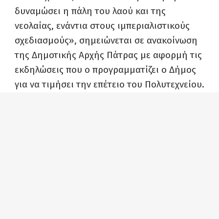
δυναμώσει η πάλη του λαού και της
νεολαίας, ενάντια στους ιμπεριαλιστικούς
σχεδιασμούς», σημειώνεται σε ανακοίνωση
της Δημοτικής Αρχής Πάτρας με αφορμή τις
εκδηλώσεις που ο προγραμματίζει ο Δήμος
για να τιμήσει την επέτειο του Πολυτεχνείου.
Ο Δήμος Πατρέων στο πλαίσιο του φετινού
αγωνιστικού γιορτασμού για την επέτειο της
εξέγερσης του Νοέμβρη του 1973,
διοργανώνει τα εξής:
Την Πέμπτη 16 Νοέμβρη στις 9 το
βράδυ,
στην αίθουσα «Αίγλη» (Veso
Mare), διοργανώνεται εκδήλωση με