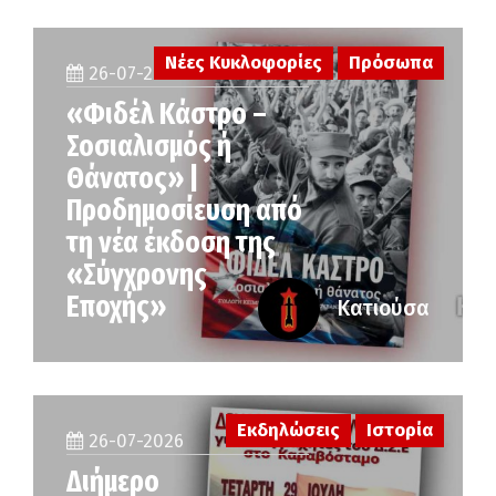
Νέες Κυκλοφορίες
Πρόσωπα
26-07-2026
«Φιδέλ Κάστρο –
Σοσιαλισμός ή
Θάνατος» |
Προδημοσίευση από
τη νέα έκδοση της
«Σύγχρονης
Εποχής»
Κατιούσα
Εκδηλώσεις
Ιστορία
26-07-2026
Διήμερο