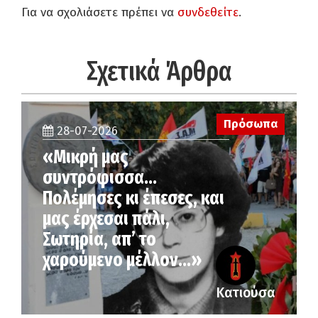
Για να σχολιάσετε πρέπει να
συνδεθείτε
.
Σχετικά Άρθρα
Πρόσωπα
28-07-2026
«Μικρή μας
συντρόφισσα…
Πολέμησες κι έπεσες, και
μας έρχεσαι πάλι,
Σωτηρία, απ’ το
χαρούμενο μέλλον…»
Κατιούσα