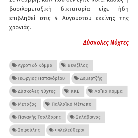
βασιλομεταξική δικτατορία είχε ήδη
επιβληθεί στις 4 Αυγούστου εκείνης της
χρονιάς.
Δύσκολες Νύχτες
Αγροτικό Κόμμα
Βενιζέλος
Γεώργιος Παπανδρέου
Δεμερτζής
Δύσκολες Νύχτες
ΚΚΕ
Λαϊκό Κόμμα
Μεταξάς
Παλλαϊκό Μέτωπο
Παναγής Τσαλδάρης
Σκλάβαινας
Σοφούλης
Φιλελεύθεροι