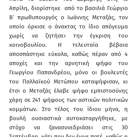
Απρίλη, διορίστηκε από το βασιλιά Γεώργιο
Β’ πρωθυπουργός ο Ιωάννης Μεταξάς, τον
οποίο όρκισε ο άνακτας το ίδιο απόγευμα
χωρίς να ζητήσει την έγκριση του
κοινοβουλίου. Η τελευταία βέβαια
αποσπάστηκε εύκολα, καθώς πέραν από 4
αποχές και την αρνητική ψήφο του
Γεωργίου Παπανδρέου, μόνο οι βουλευτές
του Παλλαϊκού Μετώπου καταψήφισαν, κι
έτσι ο Μεταξάς έλαβε ψήφο εμπιστοσύνης
χάρη σε 241 ψήφους των αστικών πολιτικών
κομμάτων. Στο τέλος του ίδιου μήνα, η
βουλή ουσιαστικά αυτοκαταργήθηκε, με
στόχο να ξανασυνεδριάσει στις 30
Σεπτέμβρη, κάτι που δεν έγινε ποτέ. καθώς η