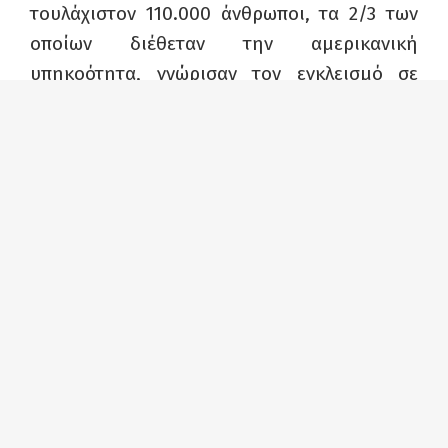
τουλάχιστον 110.000 άνθρωποι, τα 2/3 των
οποίων διέθεταν την αμερικανική
υπηκοότητα, γνώρισαν τον εγκλεισμό σε
στρατόπεδα, με μοναδικό ενοχοποιητικό
στοιχείο την εθνοτική του προέλευση.
Τα αίτια αυτής πολιτικής, που σημειωτέον
δεν άγγιξε άτομα ιταλικής ή γερμανικής
καταγωγής, σχετίζονται αφενός με τον
υφέρποντα επί δεκαετίες ρατσισμό κατά του
“κίτρινου κινδύνου”, αφετέρου με
επιχειρηματικά συμφέροντα, ιδιαίτερα στον
τομέα της γεωργίας. Σε ό,τι αφορά το πρώτο
σκέλος, ενδεικτική είναι η άποψη του
στρατιωτικού διοικητή της Δυτικής Ακτής