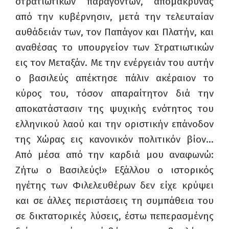
στρατιωτικών παραγόντων, απομακρύνας
από την κυβέρνησιν, μετά την τελευταίαν
αυθάδειάν των, τον Παπάγον και Πλατήν, και
αναθέσας το υπουργείον των Στρατιωτικών
εις τον Μεταξάν. Με την ενέργειάν του αυτήν
ο βασιλεύς απέκτησε πάλιν ακέραιον το
κύρος του, τόσον απαραίτητον διά την
αποκατάστασιν της ψυχικής ενότητος του
ελληνικού λαού και την οριστικήν επάνοδον
της Χώρας εις κανονικόν πολιτικόν βίον…
Από μέσα από την καρδιά μου αναφωνώ:
Ζήτω ο Βασιλεύς!» Εξάλλου ο ιστορικός
ηγέτης των Φιλελευθέρων δεν είχε κρύψει
και σε άλλες περιστάσεις τη συμπάθεια του
σε δικτατορικές λύσεις, έστω πεπερασμένης