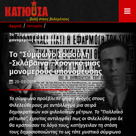
... βολή στους βολεμένους
/
/
Αρχική
Ιστορία
Το “Σύμφωνο Σοφούλη -Σκλάβαινα”. Χρονικό μιας
μονομερούς υπονόμευσης
Το “Σύμφωνο Σοφούλη
-Σκλάβαινα”. Χρονικό μιας
μονομερούς υπονόμευσης
20-02-2018
Το σύμφωνο προέβλεπε ψήφο ανοχής στους
Φιλελεύθερους με αντάλλαγμα μια σειρά
δημοκρατικών και φιλολαϊκών μέτρων. Το “Παλλαϊκό
μέτωπο”, έχοντας αντιληφθεί πως οι Φιλελεύθεροι δε
θα κρατούσαν το λόγο τους, κατήγγειλαν τη στάση
τους δημοσιοποιώντας το ως τότε μυστικό σύμφωνο