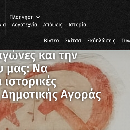
Πλοήγηση
νία
Λογοτεχνία
Απόψεις
Ιστορία
 Ιστορία του τόπου μας: Να προστατευτούν οι ιστορικές τοιχογραφίε
Βίντεο
Σκίτσα
Εκδηλώσεις
Συν
γώνες και την
υ μας: Να
 ιστορικές
 Δημοτικής Αγοράς