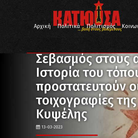
Αρχική
Πολιτικά
Πολιτισμός
Κοινω
... βολή στους βολεμένους
/
/
Αρχική
Ιστορία
Σεβασμός στους αγώνες και την
Σεβασμός στους α
Ιστορία του τόπο
προστατευτούν οι
τοιχογραφίες της
Κυψέλης
13-03-2023