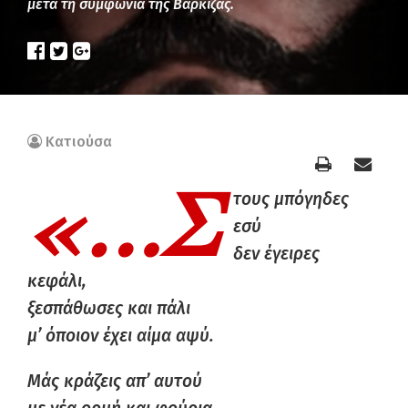
μετά τη συμφωνία της Βάρκιζας.
Κατιούσα
«…Σ
τους μπόγηδες
εσύ
δεν έγειρες
κεφάλι,
ξεσπάθωσες και πάλι
μ’ όποιον έχει αίμα αψύ.
Μάς κράζεις απ’ αυτού