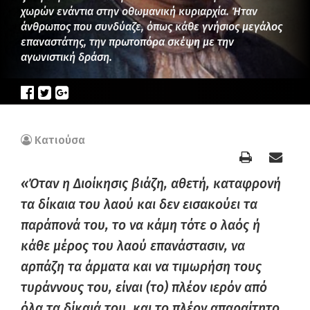
χωρών ενάντια στην οθωμανική κυριαρχία. Ήταν
άνθρωπος που συνδύαζε, όπως κάθε γνήσιος μεγάλος
επαναστάτης, την πρωτοπόρα σκέψη με την
αγωνιστική δράση.
Κατιούσα
«Όταν η Διοίκησις βιάζη, αθετή, καταφρονή
τα δίκαια του λαού και δεν εισακούει τα
παράπονά του, το να κάμη τότε ο λαός ή
κάθε μέρος του λαού επανάστασιν, να
αρπάζη τα άρματα και να τιμωρήση τους
τυράννους του, είναι (το) πλέον ιερόν από
όλα τα δίκαιά του, και το πλέον απαραίτητο