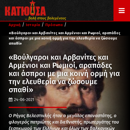
... βολή στους βολεμένους
/
/
/
Αρχική
Ιστορία
Πρόσωπα
«Βούλγαροι και Αρβανίτες και Αρμένιοι και Ρωμιοί, αραπάδες
και άσπροι με μια κοινή ορμή για την ελευθερία να ζώσουμε
σπαθί»
«Βούλγαροι και Αρβανίτες και
Αρμένιοι και Ρωμιοί, αραπάδες
και άσπροι με μια κοινή ορμή για
την ελευθερία να ζώσουμε
σπαθί»
24-06-2021
Ο Ρήγας Βελεστινλής ήταν ο μεγάλος επαναστάτης, ο
φλογερός πατριώτης και διεθνιστής, πρωτεργάτης του
ξεσηκωμού των Ελλήνων και όλων των βαλκανικών