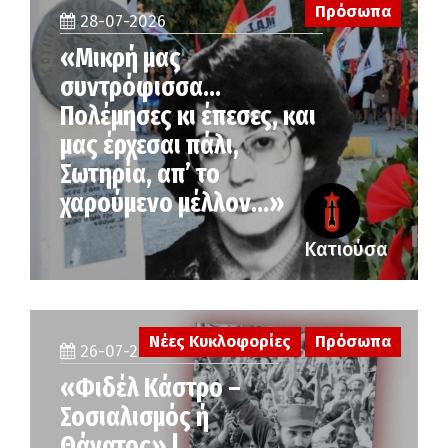
Πρόσωπα
28-07-2026
«Μικρή μας
συντρόφισσα…
Πολέμησες κι έπεσες, και
μας έρχεσαι πάλι,
Σωτηρία, απ’ το
χαρούμενο μέλλον…»
Κατιούσα
Νέες Κυκλοφορίες
Πρόσωπα
26-07-2026
«Φιδέλ Κάστρο –
Σοσιαλισμός ή
Θάνατος» |