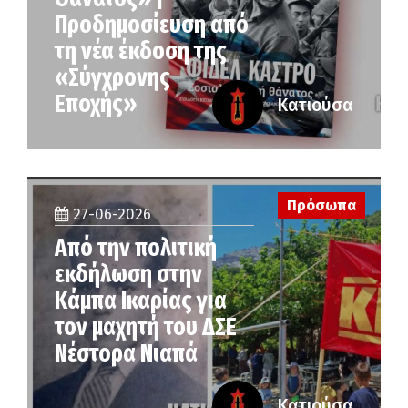
Προδημοσίευση από
τη νέα έκδοση της
«Σύγχρονης
Εποχής»
Κατιούσα
Πρόσωπα
27-06-2026
Από την πολιτική
εκδήλωση στην
Κάμπα Ικαρίας για
τον μαχητή του ΔΣΕ
Νέστορα Νιαπά
Κατιούσα