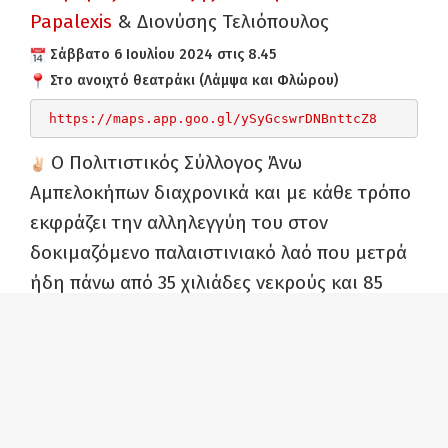
Papalexis
& Διονύσης Τελιόπουλος
Σάββατο 6 Ιουλίου 2024 στις 8.45
Στο ανοιχτό θεατράκι (Λάμψα και Φλώρου)
https://maps.app.goo.gl/
ySyGcswrDNBnttcZ8
Ο Πολιτιστικός Σύλλογος Άνω
Αμπελοκήπων διαχρονικά και με κάθε τρόπο
εκφράζει την αλληλεγγύη του στον
δοκιμαζόμενο παλαιστινιακό λαό που μετρά
ήδη πάνω από 35 χιλιάδες νεκρούς και 85
χιλιάδες τραυματίες από την νέα γενοκτονία
που διαπράττει εναντίον του το κράτος του
Ισραήλ. Κανείς δεν μπορεί να μένει
αδιάφορος μπροστά στα 16 χιλιάδες νεκρά
παιδιά της Παλαιστίνης. Κανείς δεν μπορεί