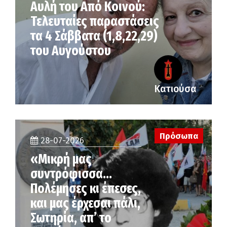
Αυλή του Από Κοινού:
Τελευταίες παραστάσεις
τα 4 Σάββατα (1,8,22,29)
του Αυγούστου
Κατιούσα
Πρόσωπα
28-07-2026
«Μικρή μας
συντρόφισσα…
Πολέμησες κι έπεσες,
και μας έρχεσαι πάλι,
Σωτηρία, απ’ το