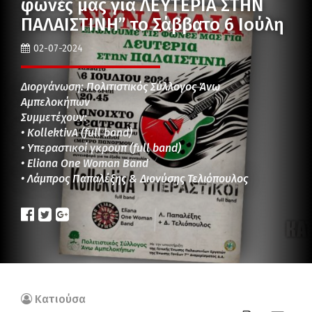
φωνές μας για ΛΕΥΤΕΡΙΑ ΣΤΗΝ
ΠΑΛΑΙΣΤΙΝΗ” το Σάββατο 6 Ιούλη
02-07-2024
Διοργάνωση: Πολιτιστικός Σύλλογος Άνω
Αμπελοκήπων
Συμμετέχουν:
• KollektivA (full band)
• Υπεραστικοί γκρουπ (full band)
• Eliana One Woman Band
• Λάμπρος Παπαλέξης & Διονύσης Τελιόπουλος
Κατιούσα