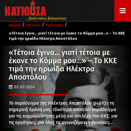
... βολή στους βολεμένους
/
/
/
Αρχική
Ιστορία
Πρόσωπα
«Τέτοια έγινα… γιατί τέτοια με έκανε το Κόμμα μου…» – Το ΚΚΕ
τιμά την ηρωίδα Ηλέκτρα Αποστόλου
«Τέτοια έγινα… γιατί τέτοια με
έκανε το Κόμμα μου…» – Το ΚΚΕ
τιμά την ηρωίδα Ηλέκτρα
Αποστόλου
02-07-2024
Το παράδειγμα της Ηλέκτρας Αποστόλου φωτίζει τη
σημερινή δράση μας. Ιδιαίτερα αποτελεί παράδειγμα
για τις κομμουνίστριες μέλη και στελέχη του ΚΚΕ, για
τις εργάτριες, για όλες τις αγωνιζόμενες γυναίκες…