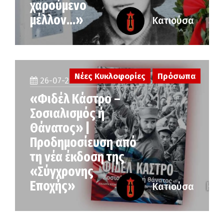
χαρούμενο
μέλλον…»
Κατιούσα
Νέες Κυκλοφορίες
Πρόσωπα
26-07-2026
«Φιδέλ Κάστρο –
Σοσιαλισμός ή
Θάνατος» |
Προδημοσίευση από
τη νέα έκδοση της
«Σύγχρονης
Εποχής»
Κατιούσα