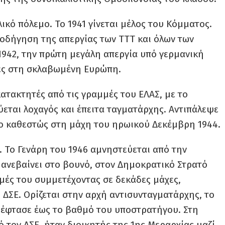
λικό πόλεμο. Το 1941 γίνεται μέλος του Κόμματος.
οδήγηση της απεργίας των ΤΤΤ και όλων των
942, την πρώτη μεγάλη απεργία υπό γερμανική
ίες στη σκλαβωμένη Ευρώπη.
ατακτητές από τις γραμμές του ΕΛΑΣ, με το
εται λοχαγός και έπειτα ταγματάρχης. Αντιπάλεψε
πιο καθεστώς στη μάχη του ηρωικού Δεκέμβρη 1944.
 Το Γενάρη του 1946 αμνηστεύεται από την
ανεβαίνει στο βουνό, στον Δημοκρατικό Στρατό
μές του συμμετέχοντας σε δεκάδες μάχες,
ΔΣΕ. Ορίζεται στην αρχή αντισυνταγματάρχης, το
 έφτασε έως το βαθμό του υποστρατήγου. Στη
τον ΔΣΕ, ήταν διοικητής της 1ης Μεραρχίας μαζί