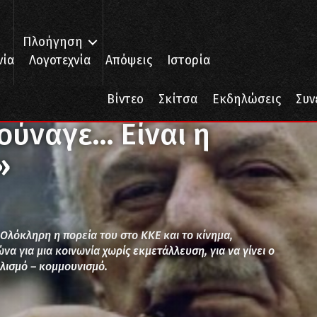
Πλοήγηση
νία
Λογοτεχνία
Απόψεις
Ιστορία
ναγε… Είναι η σπορά σου λέω…»
Βίντεο
Σκίτσα
Εκδηλώσεις
Συν
ούναγε… Είναι η
»
λόκληρη η πορεία του στο ΚΚΕ και το κίνημα,
α για μια κοινωνία χωρίς εκμετάλλευση, για να γίνει ο
αλισμό – κομμουνισμό.