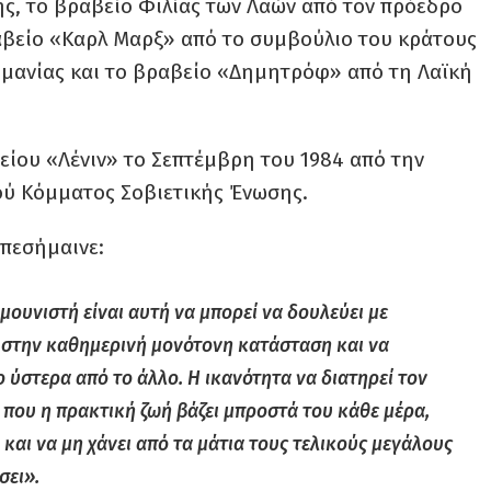
ς, το βραβείο Φιλίας των Λαών από τον πρόεδρο
αβείο «Καρλ Μαρξ» από το συμβούλιο του κράτους
ρμανίας και το βραβείο «Δημητρόφ» από τη Λαϊκή
είου «Λένιν» το Σεπτέμβρη του 1984 από την
ού Κόμματος Σοβιετικής Ένωσης.
επεσήμαινε:
μουνιστή είναι αυτή να μπορεί να δουλεύει με
, στην καθημερινή μονότονη κατάσταση και να
ο ύστερα από το άλλο. H ικανότητα να διατηρεί τον
που η πρακτική ζωή βάζει μπροστά του κάθε μέρα,
 και να μη χάνει από τα μάτια τους τελικούς μεγάλους
σει».