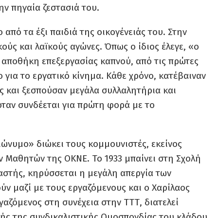
ην πηγαία ζεστασιά του.
από τα έξι παιδιά της οικογένειάς του. Στην
ούς και λαϊκούς αγώνες. Όπως ο ίδιος έλεγε, «ο
η αποθήκη επεξεργασίας καπνού, από τις πρώτες
 για το εργατικό κίνημα. Κάθε χρόνο, κατέβαιναν
ες και ξεσπούσαν μεγάλα συλλαλητήρια και
 όταν συνδέεται για πρώτη φορά με το
διώνυμο» διώκει τους κομμουνιστές, εκείνος
 Μαθητών της ΟΚΝΕ. Το 1933 μπαίνει στη Σχολή
στής, κηρύσσεται η μεγάλη απεργία των
ύν μαζί με τους εργαζόμενους και ο Χαρίλαος
γαζόμενος στη συνέχεια στην ΤΤΤ, διατελεί
ής της συνδικαλιστικής Ομοσπονδίας του κλάδου.