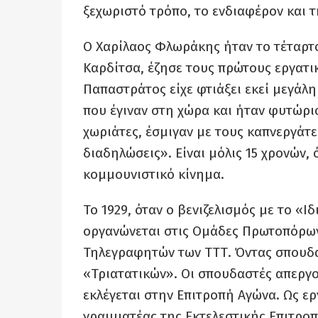
ξεχωριστό τρόπο, το ενδιαφέρον και τ
Ο Χαρίλαος Φλωράκης ήταν το τέταρτο 
Καρδίτσα, έζησε τους πρώτους εργατικ
Παπαστράτος είχε φτιάξει εκεί μεγάλ
που έγιναν στη χώρα και ήταν φυτώριο
χωριάτες, έσμιγαν με τους καπνεργάτ
διαδηλώσεις». Είναι μόλις 15 χρονών,
κομμουνιστικό κίνημα.
Το 1929, όταν ο βενιζελισμός με το «Ι
οργανώνεται στις Ομάδες Πρωτοπόρων
Τηλεγραφητών των ΤΤΤ. Όντας σπουδα
«Τριατατικών». Οι σπουδαστές απεργο
εκλέγεται στην Επιτροπή Αγώνα. Ως ερ
γραμματέας της Εκτελεστικής Επιτροπ