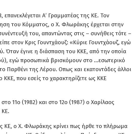
, επανεκλέγεται Α’ Γραμματέας της ΚΕ. Τον
ίηση του Κόμματος, ο Χ. Φλωράκης έρχεται στην
υνέντευξή του, απαντώντας στις – συνήθεις τότε –
ίπε στον Κρις Γουντχάουζ: «Κύριε Γουντχάουζ, εγώ
. Όταν έγινε η διάσπαση του ΚΚΕ, από την οποία
ού), εγώ προσωπικά βρισκόμουν στο …εσωτερικό
το Παρθένι της Λέρου. Οπως και εκατοντάδες άλλοι
 ΚΚΕ, που εσείς το χαρακτηρίζετε ως ΚΚΕ
στο 11ο (1982) και στο 12ο (1987) ο Χαρίλαος
 ΚΕ.
της ΚΕ, ο Χ. Φλωράκης κρίνει πως ήρθε το πλήρωμα