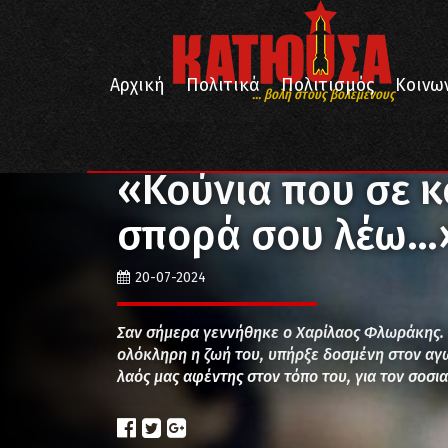
Αρχική
Πολιτικά
Πολιτισμός
Κοινω
... βολή στους βολεμένους
/
/
/
Αρχική
Ιστορία
Πρόσωπα
«Κούνια που σε κού
«Κούνια που σε κ
σπορά σου λέω…
20-07-2024
Σαν σήμερα γεννήθηκε ο Χαρίλαος Φλωράκης. Ο
ολόκληρη η ζωή του, υπήρξε δοσμένη στον αγών
λαός μας αφέντης στον τόπο του, για τον σοσι