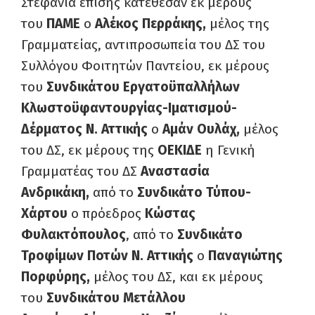
Στεφάνια επίσης κατέθεσαν εκ μέρους
του
ΠΑΜΕ
ο
Αλέκος Περράκης,
μέλος της
Γραμματείας, αντιπροσωπεία του ΔΣ του
Συλλόγου Φοιτητών Παντείου, εκ μέρους
του
Συνδικάτου Εργατοϋπαλλήλων
Κλωστοϋφαντουργίας-Ιματισμού-
Δέρματος Ν. Αττικής
ο
Αμάν Ουλάχ,
μέλος
του ΔΣ, εκ μέρους της
ΟΕΚΙΔΕ
η Γενική
Γραμματέας του ΔΣ
Αναστασία
Ανδρικάκη,
από το
Συνδικάτο Τύπου-
Χάρτου
ο πρόεδρος
Κώστας
Φυλακτόπουλος
, από το
Συνδικάτο
Τροφίμων Ποτών Ν. Αττικής
ο
Παναγιώτης
Πορφύρης,
μέλος του ΔΣ, και εκ μέρους
του
Συνδικάτου Μετάλλου