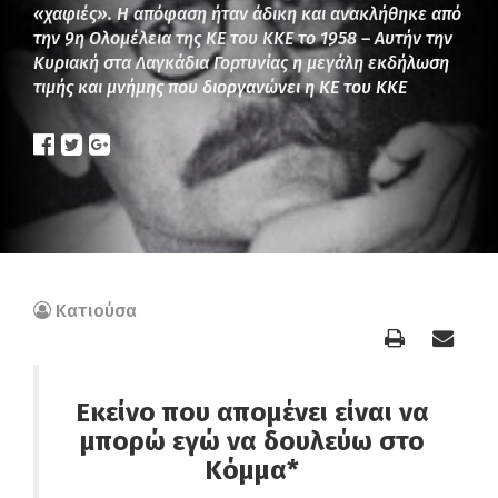
«χαφιές». Η απόφαση ήταν άδικη και ανακλήθηκε από
την 9η Ολομέλεια της ΚΕ του ΚΚΕ το 1958 – Αυτήν την
Κυριακή στα Λαγκάδια Γορτυνίας η μεγάλη εκδήλωση
τιμής και μνήμης που διοργανώνει η ΚΕ του ΚΚΕ
Κατιούσα
Εκείνο που απομένει είναι να
μπορώ εγώ να δουλεύω στο
Κόμμα*