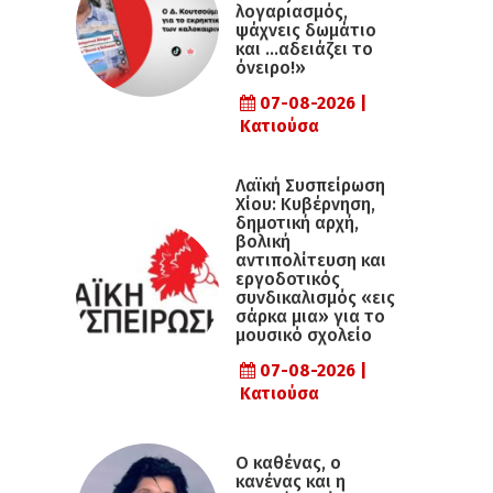
λογαριασμός,
ψάχνεις δωμάτιο
και …αδειάζει το
όνειρο!»
07-08-2026 |
Κατιούσα
Λαϊκή Συσπείρωση
Χίου: Κυβέρνηση,
δημοτική αρχή,
βολική
αντιπολίτευση και
εργοδοτικός
συνδικαλισμός «εις
σάρκα μια» για το
μουσικό σχολείο
07-08-2026 |
Κατιούσα
Ο καθένας, ο
κανένας και η