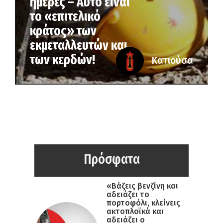
ημέρες – Αυτό είναι
το «επιτελικό
κράτος» των
εκμεταλλευτών και
των κερδών!
Κατιούσα
Πρόσφατα
«Βάζεις βενζίνη και
αδειάζει το
πορτοφόλι, κλείνεις
ακτοπλοϊκά και
αδειάζει ο