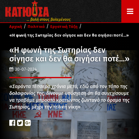
... βολή στους βολεμένους
/
/
/
Αρχική
Πολιτικά
Εργατική Τάξη
«Η φωνή της Σωτηρίας δεν σίγησε και δεν θα σιγήσει ποτέ…»
«Η φωνή της Σωτηρίας δεν
σίγησε και δεν θα σιγήσει ποτέ…»
30-07-2024
«Σαράντα τέσσερα χρόνια μετά, εδώ από τον τόπο της
δολοφονίας της, δίνουμε υπόσχεση ότι θα συνεχίσουμε
να τραβάμε μπροστά κρατώντας ζωντανό το όραμα της
Σωτηρίας, μέχρι την τελική νίκη»