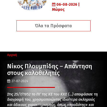
06-08-2026 |
Μώμος
Όλα τα Πρόσφατα
Αρχική
Νίκος Πλουμπίδης – Απάντηση
στους καλοθελητές
27-07-2024
Στις 25/7/1952 το ΠΓ της ΚΕ του ΚΚΕ (…) αποφάσισε τη
διαγραφή του, χρησιμοποιώντας ιδιαίτερα σκληρούς
και άδικους χαρακτηρισμούς, όπως «προδότης» και