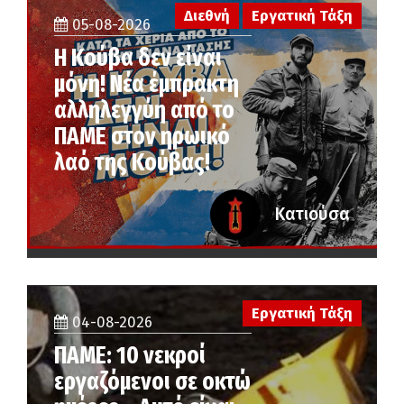
Διεθνή
Εργατική Τάξη
05-08-2026
Η Κούβα δεν είναι
μόνη! Νέα έμπρακτη
αλληλεγγύη από το
ΠΑΜΕ στον ηρωικό
λαό της Κούβας!
Κατιούσα
Εργατική Τάξη
04-08-2026
ΠΑΜΕ: 10 νεκροί
εργαζόμενοι σε οκτώ