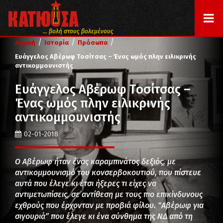
... βολή στους βολεμένους
/
/
/
Αρχική
Ιστορία
Πρόσωπα
Ευάγγελος Αβέρωφ Τοσίτσας – Ένας ωμός πλην ειλικρινής
αντικομμουνιστής
Ευάγγελος Αβέρωφ Τοσίτσας –
Ένας ωμός πλην ειλικρινής
αντικομμουνιστής
02-01-2018
Ο Αβέρωφ ήταν ένας καραμπινάτος δεξιός, με
αντικομμουνισμό του κονσερβοκουτιού, που πίστευε
αυτά που έλεγε κι έτσι ήξερες τι είχες να
αντιμετωπίσεις, σε αντίθεση με τους πιο επικίνδυνους
εχθρούς που έρχονταν με προβιά φίλου. “Αβέρωφ για
σιγουριά” που έλεγε κι ένα σύνθημα της ΝΔ από τη