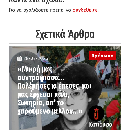
Κάντε ένα σχόλιο:
Για να σχολιάσετε πρέπει να
συνδεθείτε
.
Σχετικά Άρθρα
Πρόσωπα
28-07-2026
«Μικρή μας
συντρόφισσα…
Πολέμησες κι έπεσες, και
μας έρχεσαι πάλι,
Σωτηρία, απ’ το
χαρούμενο μέλλον…»
Κατιούσα