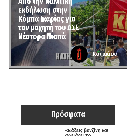
Από την πολιτική
εκδήλωση στην
Κάμπα Ικαρίας για
τον μαχητή του ΔΣΕ
Νέστορα Νιαπά
Κατιούσα
Πρόσφατα
«Βάζεις βενζίνη και
αδειάζει το