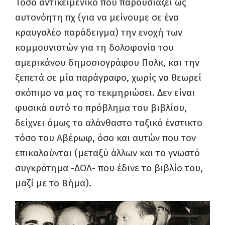
Τόσο αντικειμενικό που παρουσιάζει ως
αυτονόητη πχ (για να μείνουμε σε ένα
κραυγαλέο παράδειγμα) την ενοχή των
κομμουνιστών για τη δολοφονία του
αμερικάνου δημοσιογράφου Πολκ, και την
ξεπετά σε μία παράγραφο, χωρίς να θεωρεί
σκόπιμο να μας το τεκμηριώσει. Δεν είναι
φυσικά αυτό το πρόβλημα του βιβλίου,
δείχνει όμως το αλάνθαστο ταξικό ένστικτο
τόσο του Αβέρωφ, όσο και αυτών που τον
επικαλούνται (μεταξύ άλλων και το γνωστό
συγκρότημα -ΔΟΛ- που έδινε το βιβλίο του,
μαζί με το Βήμα).