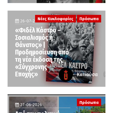
Νέες Κυκλοφορίες
Πρόσωπα
26-07-2026
«Φιδέλ Κάστρο –
Σοσιαλισμός ή
Θάνατος» |
Προδημοσίευση από
τη νέα έκδοση της
«Σύγχρονης
Εποχής»
Κατιούσα
Πρόσωπα
27-06-2026