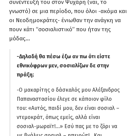
συνέντευξή του στον Ψυχάρη (ναι, το
γνωστό) σε μια περίοδο, που όλοι -ακόμα και
οι Νεοδημοκράτες- ένιωθαν την ανάγκη να
πουν κάτι “σοσιαλιστικό” που ήταν της
μόδας…
-Δηλαδή θα πέσω έξω αν πω ότι είστε
εθνικόφρων μεν, σοσιαλίζων δε στην
πράξη;
-Ο μακαρίτης ο δάσκαλός μου Αλέξανδρος
Παπαναστασίου έλεγε σε κάποιον φίλο
του: «Αυτός, παιδί μου, δεν είναι σοσιαλ –
ντεμοκράτ, όπως εμείς, αλλά είναι
σοσιαλ-μωραϊτ!…» Εσύ πας με το ζόρι να
με βγάλεις σοσιαλ – ηπειρώτ!…Και