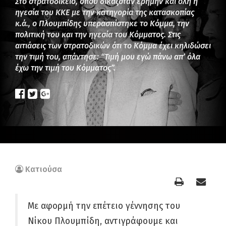
Στο στρατοδικείο, όπου δικαζόταν ερήμην και όλη η
ηγεσία του ΚΚΕ με την κατηγορία της κατασκοπίας
κ.ά., ο Πλουμπίδης υπερασπίστηκε το Κόμμα, την
πολιτική του και την ηγεσία του Κόμματος. Στις
αιτιάσεις των στρατοδικών ότι το Κόμμα έχει κηλιδώσει
την τιμή του, απάντησε: “Τιμή μου εγώ πάνω απ’ όλα
έχω την τιμή του Κόμματος”.
Κατιούσα
Με αφορμή την επέτειο γέννησης του
Νίκου Πλουμπίδη, αντιγράφουμε και