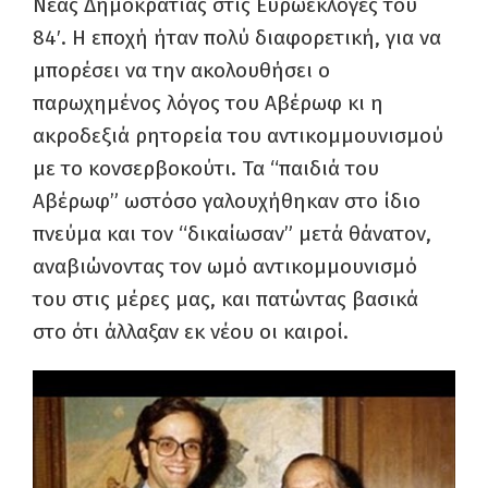
Νέας Δημοκρατίας στις Ευρωεκλογές του
84′. Η εποχή ήταν πολύ διαφορετική, για να
μπορέσει να την ακολουθήσει ο
παρωχημένος λόγος του Αβέρωφ κι η
ακροδεξιά ρητορεία του αντικομμουνισμού
με το κονσερβοκούτι. Τα “παιδιά του
Αβέρωφ” ωστόσο γαλουχήθηκαν στο ίδιο
πνεύμα και τον “δικαίωσαν” μετά θάνατον,
αναβιώνοντας τον ωμό αντικομμουνισμό
του στις μέρες μας, και πατώντας βασικά
στο ότι άλλαξαν εκ νέου οι καιροί.