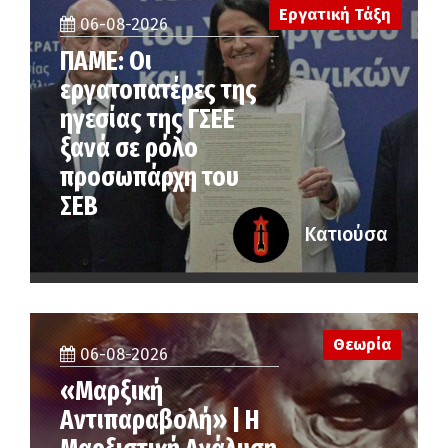
Εργατική Τάξη
06-08-2026
ΠΑΜΕ: Οι
εργατοπατέρες της
ηγεσίας της ΓΣΕΕ
ξανά σε ρόλο
προσωπάρχη του
ΣΕΒ
Κατιούσα
Θεωρία
06-08-2026
«Μαρξική
Αντιπαραβολή» | Η