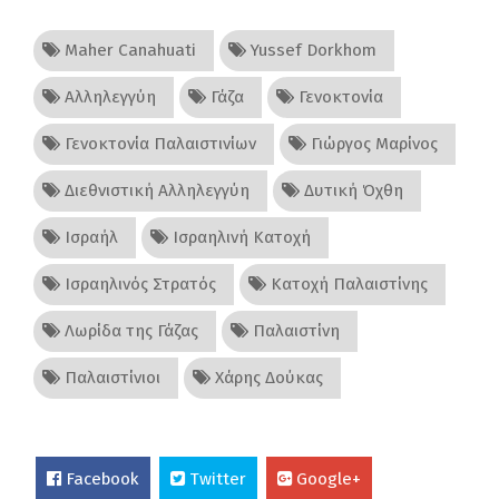
Maher Canahuati
Yussef Dorkhom
Αλληλεγγύη
Γάζα
Γενοκτονία
Γενοκτονία Παλαιστινίων
Γιώργος Μαρίνος
Διεθνιστική Αλληλεγγύη
Δυτική Όχθη
Ισραήλ
Ισραηλινή Κατοχή
Ισραηλινός Στρατός
Κατοχή Παλαιστίνης
Λωρίδα της Γάζας
Παλαιστίνη
Παλαιστίνιοι
Χάρης Δούκας
Facebook
Twitter
Google+