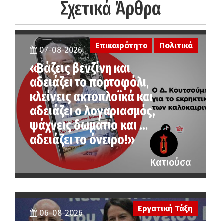
Σχετικά Άρθρα
Επικαιρότητα
Πολιτικά
07-08-2026
«Βάζεις βενζίνη και
αδειάζει το πορτοφόλι,
κλείνεις ακτοπλοϊκά και
αδειάζει ο λογαριασμός,
ψάχνεις δωμάτιο και …
αδειάζει το όνειρο!»
Κατιούσα
Εργατική Τάξη
06-08-2026