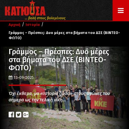
... βολή στους βολεμένους
/
/
Αρχική
Ιστορία
Γράμμος – Πρέσπες: Δυο μέρες στα βήματα του ΔΣΕ (ΒΙΝΤΕΟ-
ΦΩΤΟ)
Γράμμος – Πρέσπες: Δυο μέρες
στα βήματα του ΔΣΕ (ΒΙΝΤΕΟ-
ΦΩΤΟ)
13-09-2025
Όχι έκθεμα, μα «Ιστορία ζώσα» στους αγώνες του
σήμερα ως την τελική νίκη…