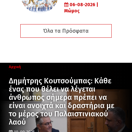
06-08-2026 |
Μώμος
Όλα τα Πρόσφατα
Αρχική
Δημήτρης Κουτσούμπας: Κάθε
ένας που θέλει να λέγεται
άνθρωπος σήμερα πρέπει να
είναι ανοιχτά και δραστήρια με
το μέρος του Παλαιστινιακού
λαού