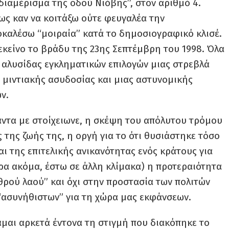
διαμέρισμα της οδού Νιόβης”, στον αριθμό 4.
ως καν να κοιτάξω ούτε φευγαλέα την
καλέσω “μοιραία” κατά το δημοσιογραφικό κλισέ.
ο εκείνο το βράδυ της 23ης Σεπτέμβρη του 1998. Όλα
 αλυσίδας εγκληματικών επιλογών μιας στρεβλά
μιντιακής ασυδοσίας και μιας αστυνομικής
ν.
ντα με στοίχειωνε, η σκέψη του απόλυτου τρόμου
ς της ζωής της, η οργή για το ότι θυσιάστηκε τόσο
ι της επιτελικής ανικανότητας ενός κράτους για
ερα ακόμα, έστω σε άλλη κλίμακα) η προτεραιότητα
θρού λαού” και όχι στην προστασία των πολιτών
 “ασυνήθιστων” για τη χώρα μας εκφάνσεων.
άμαι αρκετά έντονα τη στιγμή που διακόπηκε το