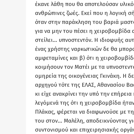
έκανε λάθη που θα αποτελούσαν υλικ
ανθρώπινες ζωές. Εκεί που η λογική σ
όταν στην παράκληση του βαριά μασ
για να μην του πέσει η χειροβομβίδα 
στείλει… υπνοστεντόν. Η ιδιοφυής αυτ
ένας χρήστης ναρκωτικών δε θα μπορο
αμφεταμίνες και β) ότι η χειροβομβί
κοιμήσουν τον Ματέι με τα υπνοστεντ
ομηρεία της οικογένειας Γκινάκη. Η 
αρχηγού τότε της ΕΛΑΣ, Αθανασίου Βα
κι είχε ανακρίνει την υπό την επήρει
λεγόμενά της ότι η χειροβομβίδα ήτα
Πλάκας, φέρεται να διαφωνούσε με τη
του στον… Μαλέλη, αποδεικνύοντας γι
συντονισμού και επιχειρησιακής οργά