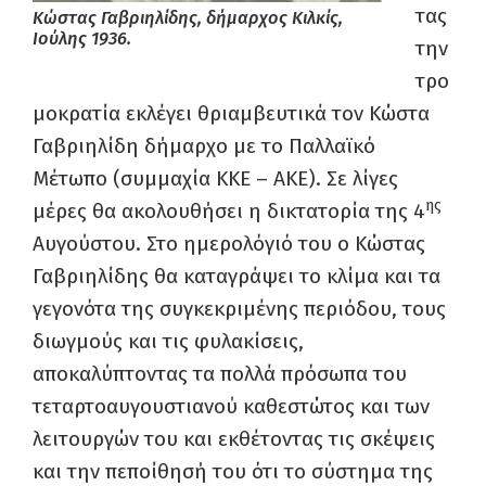
τας
Κώστας Γαβριηλίδης, δήμαρχος Κιλκίς,
Ιούλης 1936.
την
τρο
μοκρατία εκλέγει θριαμβευτικά τον Κώστα
Γαβριηλίδη δήμαρχο με το Παλλαϊκό
Μέτωπο (συμμαχία ΚΚΕ – ΑΚΕ). Σε λίγες
ης
μέρες θα ακολουθήσει η δικτατορία της 4
Αυγούστου. Στο ημερολόγιό του ο Κώστας
Γαβριηλίδης θα καταγράψει το κλίμα και τα
γεγονότα της συγκεκριμένης περιόδου, τους
διωγμούς και τις φυλακίσεις,
αποκαλύπτοντας τα πολλά πρόσωπα του
τεταρτοαυγουστιανού καθεστώτος και των
λειτουργών του και εκθέτοντας τις σκέψεις
και την πεποίθησή του ότι το σύστημα της