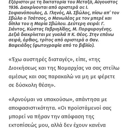
Εξόριστοι με τη δικτατορία του Μεταξά, Αύγουστος
1936. Διακρίνονται από αριστερά οι: Ι.
Σοφιανόπουλος, Δ. Γληνός, Αλ. Σβώλος, πίσω απ’ τον
Σβώλο ο Τσάτσος, ο Μανωλέας με τον μπερέ και
δίπλα του η Μαρία Σβώλου. Δεύτερη σειρά: Γ.
Σιάντος, Κώστας Γαβριηλίδης, Μ. Πορφυρογένης.
Δεξιά διακρίνεται με γυαλιά π Κ. Θέος. Στην επάνω
σειρά, όρθιος, τρίτος από αριστερά ο Θαν.
Βαφειάδης (φωτογραφία από το βιβλίο).
«Έχω αυστηρές διαταγές», είπε, «της
Διοικήσεως και της Νομαρχίας να σας στείλω
αμέσως και σας παρακαλώ να μη με φέρετε
σε δύσκολη θέση».
«Αρνούμαι να υπακούσω», απάντησα με
αποφασιστικότητα. «Οι προϊστάμενοί σας
μπορεί να πήραν την απόφαση της
εκτοπίσεώς μου, αλλά δεν έχουν κανένα