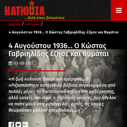
... βολή στους βολεμένους
/
/
Αρχική
Ιστορία
4 Αυγούστου 1936… Ο Κώστας Γαβριηλίδης έζησε και θυμάται
4 Αυγούστου 1936… Ο Κώστας
Γαβριηλίδης έζησε και θυμάται
03-08-2017
«Η ζωή κυλούσε ήσυχα και αμέριμνα…Ο
«Ριζοσπάστης» κατάγγειλε βέβαια συγκεκριμένα από
πολλές μέρες τα δικτατορικά σχέδια της κυβέρνησης,
αλλά κανείς, και ιδίως ο πολιτικός κόσμος, δεν ήθελαν
να πιστέψουν στις καταγγελίες αυτές, τις οποίες
θεωρούσαν μάλλον υπερβολικές…»