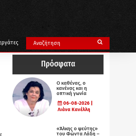
εργάτες
Πρόσφατα
Ο καθένας, ο
κανένας και η
οπτική γωνία
06-08-2026 |
Λιάνα Κανέλλη
«Άλκης ο ψεύτης»
α
του Φώντα Λάδη –