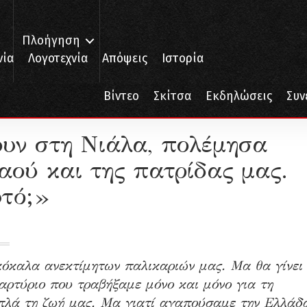
Πλοήγηση
νία
Λογοτεχνία
Απόψεις
Ιστορία
Βίντεο
Σκίτσα
Εκδηλώσεις
Συν
 του λαού και της πατρίδας μας. Τι άλλο θέλεις απ’ αυτό;»
ουν στη Νιάλα, πολέμησα
λαού και της πατρίδας μας.
υτό;»
όκαλα ανεκτίμητων παλικαριών μας. Μα θα γίνει
αρτύριο που τραβήξαμε μόνο και μόνο για τη
απλά τη ζωή μας. Μα γιατί αγαπούσαμε την Ελλάδ