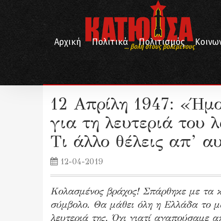
Αρχική
Πολιτικά
Πολιτισμός
Κοινω
... βολή στους βολεμένους
/
/
/
Αρχική
Λογοτεχνία
Πεζογραφία
12 Απρίλη 1947: «Ήμουν στη Νιάλα, πολέμησα για τη λευτεριά
12 Απρίλη 1947: «Ήμ
για τη λευτεριά του 
Τι άλλο θέλεις απ’ α
12-04-2019
Κολασμένος βράχος! Σπάρθηκε με τα κ
σύμβολο. Θα μάθει όλη η Ελλάδα το μ
λευτεριά της. Όχι γιατί αγαπούσαμε 