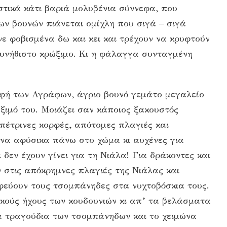
στικά κάτι βαριά μολυβένια σύννεφα, που
ων βουνών πιάνεται ομίχλη που σιγά – σιγά
ε φοβισμένα δω και κει και τρέχουν να κρυφτούν
υνήθιστο κρώξιμο. Κι η φάλαγγα συνταγμένη
ρφή των Αγράφων, άγριο βουνό γεμάτο μεγαλείο
άξιμό του. Μοιάζει σαν κάποιος ξακουστός
πέτρινες κορφές, απότομες πλαγιές και
ένα αφύσικα πάνω στο χώμα κι αυχένες για
δεν έχουν γίνει για τη Νιάλα! Για δράκοντες και
ν στις απόκρημνες πλαγιές της Νιάλας και
φεύουν τους τσομπάνηδες στα νυχτοβόσκια τους.
υκούς ήχους των κουδουνιών κι απ’ τα βελάσματα
τα τραγούδια των τσομπάνηδων και το χειμώνα