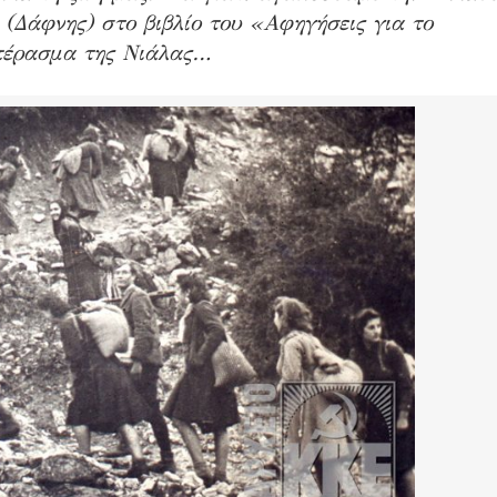
(Δάφνης) στο βιβλίο του «Αφηγήσεις για το
 πέρασμα της Νιάλας…