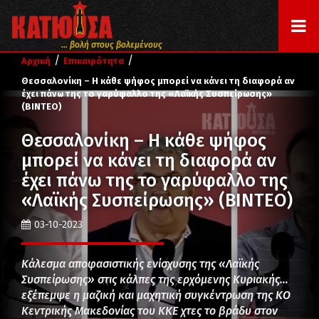
... βολή στους βολεμένους
/
/
Αρχική
Επικαιρότητα
Θεσσαλονίκη – Η κάθε ψήφος μπορεί να κάνει τη διαφορά αν
έχει πάνω της το γαρύφαλλο της «Λαϊκής Συσπείρωσης»
(ΒΙΝΤΕΟ)
Θεσσαλονίκη – Η κάθε ψήφος
μπορεί να κάνει τη διαφορά αν
έχει πάνω της το γαρύφαλλο της
«Λαϊκής Συσπείρωσης» (ΒΙΝΤΕΟ)
03-10-2023
Κάλεσμα αποφασιστικής ενίσχυσης της «Λαϊκής
Συσπείρωσης» στις κάλπες της ερχόμενης Κυριακής…
εξέπεμψε η μαζική και μαχητική συγκέντρωση της ΚΟ
Κεντρικής Μακεδονίας του ΚΚΕ χτες το βράδυ στον