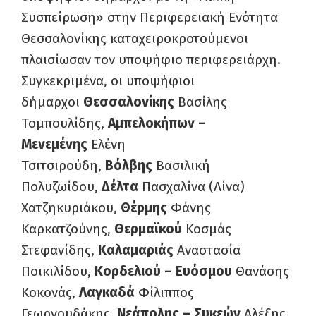
Συσπείρωση» στην Περιφερειακή Ενότητα
Θεσσαλονίκης καταχειροκροτούμενοι
πλαισίωσαν τον υποψήφιο περιφερειάρχη.
Συγκεκριμένα, οι υποψήφιοι
δήμαρχοι
Θεσσαλονίκης
Βασίλης
Τομπουλίδης,
Αμπελοκήπων –
Μενεμένης
Ελένη
Τσιτσιρούδη,
Βόλβης
Βασιλική
Πολυζωίδου,
Δέλτα
Πασχαλίνα (Λίνα)
Χατζηκυριάκου,
Θέρμης
Φάνης
Καρκατζούνης,
Θερμαϊκού
Κοσμάς
Στεφανίδης,
Καλαμαριάς
Αναστασία
Ποικιλίδου,
Κορδελιού – Ευόσμου
Θανάσης
Κοκονάς,
Λαγκαδά
Φίλιππος
Γεωργουδάκης,
Νεάπολης – Συκεών
Αλέξης