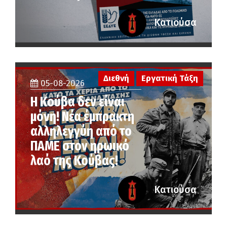
Κατιούσα
Διεθνή
Εργατική Τάξη
05-08-2026
Η Κούβα δεν είναι
μόνη! Νέα έμπρακτη
αλληλεγγύη από το
ΠΑΜΕ στον ηρωικό
λαό της Κούβας!
Κατιούσα