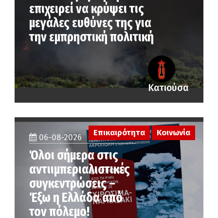
επιχειρεί να κρύψει τις
μεγάλες ευθύνες της για
την εμπρηστική πολιτική
Κατιούσα
Επικαιρότητα
Κοινωνία
06-08-2026
Όλοι σήμερα στις
αντιιμπεριαλιστικές
συγκεντρώσεις –
Έξω η Ελλάδα από
τον πόλεμο!