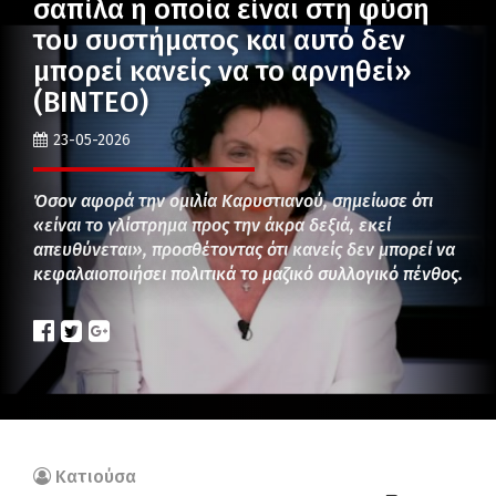
σαπίλα η οποία είναι στη φύση
του συστήματος και αυτό δεν
μπορεί κανείς να το αρνηθεί»
(ΒΙΝΤΕΟ)
23-05-2026
Όσον αφορά την ομιλία Καρυστιανού, σημείωσε ότι
«είναι το γλίστρημα προς την άκρα δεξιά, εκεί
απευθύνεται», προσθέτοντας ότι κανείς δεν μπορεί να
κεφαλαιοποιήσει πολιτικά το μαζικό συλλογικό πένθος.
Κατιούσα