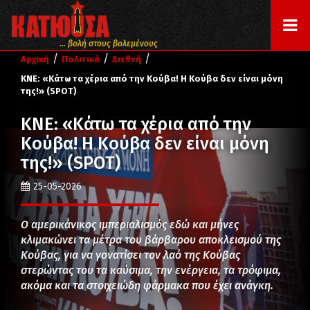
... βολή στους βολεμένους
/
/
/
Αρχική
Πολιτικά
Διεθνή
ΚΝΕ: «Κάτω τα χέρια από την Κούβα! Η Κούβα δεν είναι μόνη
της!» (SPOT)
ΚΝΕ: «Κάτω τα χέρια από την
Κούβα! Η Κούβα δεν είναι μόνη
της!» (SPOT)
25-05-2026
Ο αμερικάνικος ιμπεριαλισμός εδώ και μήνες
κλιμακώνει τα μέτρα του βάρβαρου αποκλεισμού της
Κούβας, για να γονατίσει τον λαό της Κούβας
στερώντας του τα καύσιμα, την ενέργεια, τα τρόφιμα,
ακόμα και τα στοιχειώδη φάρμακα που έχει ανάγκη.