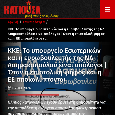
... βολή στους βολεμένους
/
/
Αρχική
Επικαιρότητα
ΚΚΕ: Το υπουργείο Εσωτερικών και η ευρωβουλευτής της ΝΔ
Ασημακοπούλου είναι υπόλογοι | Όταν η επιστολική ψήφος
και η ΕΕ αποκαλύπτονται
ΚΚΕ: Το υπουργείο Εσωτερικών
και η ευρωβουλευτής της ΝΔ
Ασημακοπούλου είναι υπόλογοι |
Όταν η επιστολική ψήφος και η
ΕΕ αποκαλύπτονται
04-03-2024
Πλήθος καταγγελιών έχουν έρθει στη δημοσιότητα για
την απαράδεκτη ενέργεια αποστολής ηλεκτρονικού
μηνύματος πολιτικής επικοινωνίας από την