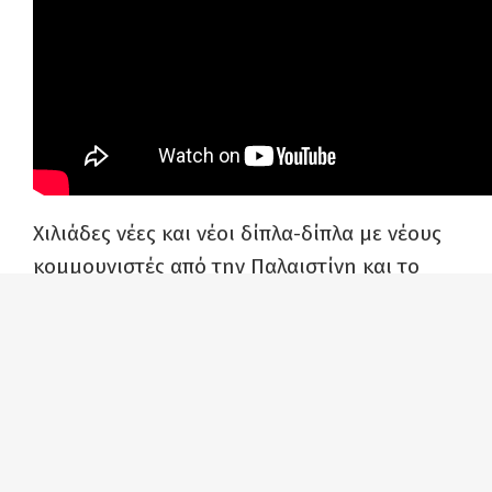
Χιλιάδες νέες και νέοι δίπλα-δίπλα με νέους
κομμουνιστές από την Παλαιστίνη και το
Ισραήλ που παλεύουν από κοινού για να
νικήσει το δίκιο.Εκφράζουμε την αλληλεγγύη
μας στον παλαιστινιακό λαό, δυναμώνουμε
τον αγώνα για να σταματήσει η γενοκτονία,
για Παλαιστίνη ελεύθερη, ανεξάρτητη, στα
σύνορα του 1967, με πρωτεύουσα την