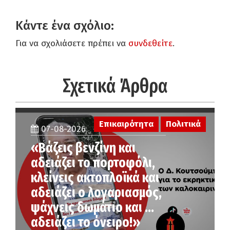
Κάντε ένα σχόλιο:
Για να σχολιάσετε πρέπει να
συνδεθείτε
.
Σχετικά Άρθρα
Επικαιρότητα
Πολιτικά
07-08-2026
«Βάζεις βενζίνη και
αδειάζει το πορτοφόλι,
κλείνεις ακτοπλοϊκά και
αδειάζει ο λογαριασμός,
ψάχνεις δωμάτιο και …
αδειάζει το όνειρο!»