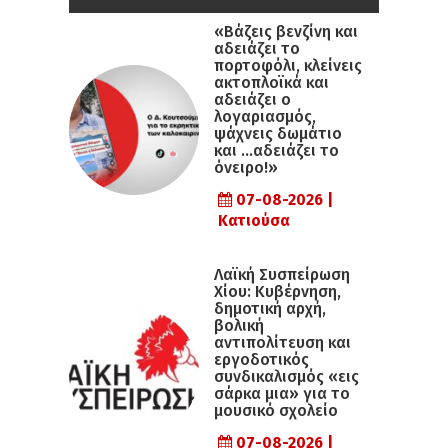
«Βάζεις βενζίνη και
αδειάζει το
πορτοφόλι, κλείνεις
ακτοπλοϊκά και
αδειάζει ο
λογαριασμός,
ψάχνεις δωμάτιο
και …αδειάζει το
όνειρο!»
07-08-2026 |
Κατιούσα
Λαϊκή Συσπείρωση
Χίου: Κυβέρνηση,
δημοτική αρχή,
βολική
αντιπολίτευση και
εργοδοτικός
συνδικαλισμός «εις
σάρκα μια» για το
μουσικό σχολείο
07-08-2026 |