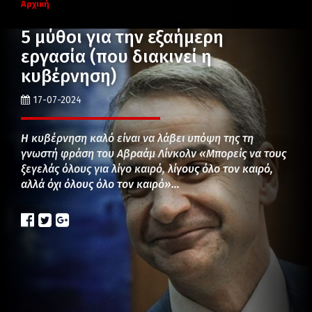
Αρχική
5 μύθοι για την εξαήμερη
εργασία (που διακινεί η
κυβέρνηση)
17-07-2024
Η κυβέρνηση καλό είναι να λάβει υπόψη της τη
γνωστή φράση του Αβραάμ Λίνκολν «Μπορείς να τους
ξεγελάς όλους για λίγο καιρό, λίγους όλο τον καιρό,
αλλά όχι όλους όλο τον καιρό»…