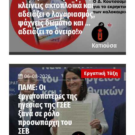
κλείνεις ακτοπλοϊκά και
αδειάζει ο λογαριασμός,
ψάχνεις δωμάτιο και …
αδειάζει το όνειρο!»
Κατιούσα
Εργατική Τάξη
06-08-2026
ΠΑΜΕ: Οι
εργατοπατέρες της
ηγεσίας της ΓΣΕΕ
ξανά σε ρόλο
προσωπάρχη του
ΣΕΒ