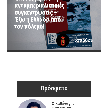
αντιιμπεριαλιστικές
συγκεντρώσεις –
Έξω η Ελλάδα από
τον πόλεμο!
Κατιούσα
Πρόσφατα
Ο καθένας, ο
κανένας και η