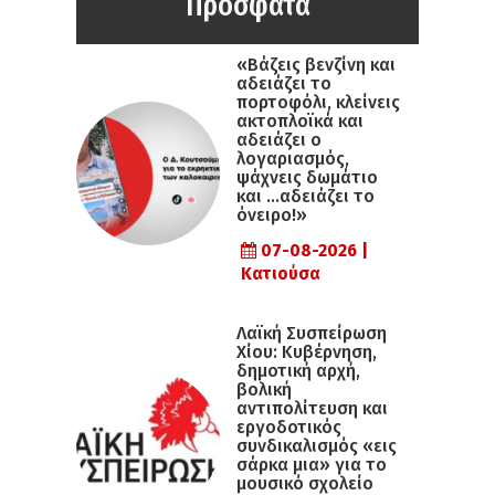
Πρόσφατα
«Βάζεις βενζίνη και
αδειάζει το
πορτοφόλι, κλείνεις
ακτοπλοϊκά και
αδειάζει ο
λογαριασμός,
ψάχνεις δωμάτιο
και …αδειάζει το
όνειρο!»
07-08-2026 |
Κατιούσα
Λαϊκή Συσπείρωση
Χίου: Κυβέρνηση,
δημοτική αρχή,
βολική
αντιπολίτευση και
εργοδοτικός
συνδικαλισμός «εις
σάρκα μια» για το
μουσικό σχολείο