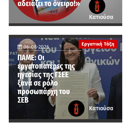
αδειάζει το όνειρο!»
Κατιούσα
Εργατική Τάξη
06-08-2026
ΠΑΜΕ: Οι
εργατοπατέρες της
ηγεσίας της ΓΣΕΕ
ξανά σε ρόλο
προσωπάρχη του
ΣΕΒ
Κατιούσα