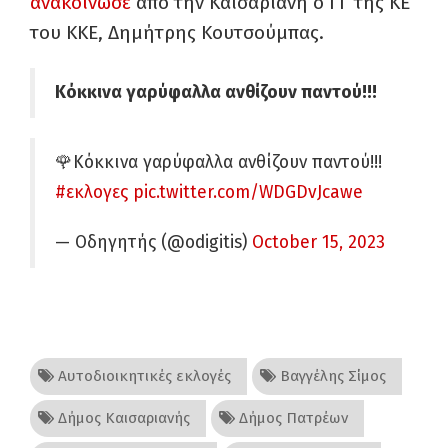
ανακοίνωσε
από την Καισαριανή ο ΓΓ της ΚΕ
του ΚΚΕ, Δημήτρης Κουτσούμπας.
Κόκκινα γαρύφαλλα ανθίζουν παντού!!!
🌹Κόκκινα γαρύφαλλα ανθίζουν παντού!!!
#εκλογες
pic.twitter.com/WDGDvJcawe
— Οδηγητής (@odigitis)
October 15, 2023
Αυτοδιοικητικές εκλογές
Βαγγέλης Σίμος
Δήμος Καισαριανής
Δήμος Πατρέων