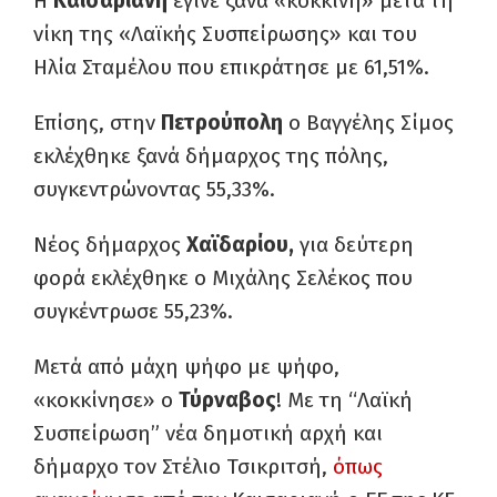
Η
Καισαριανή
έγινε ξανά «κόκκινη» μετά τη
νίκη της «Λαϊκής Συσπείρωσης» και του
Ηλία Σταμέλου που επικράτησε με 61,51%.
Επίσης, στην
Πετρούπολη
ο Βαγγέλης Σίμος
εκλέχθηκε ξανά δήμαρχος της πόλης,
συγκεντρώνοντας 55,33%.
Νέος δήμαρχος
Χαϊδαρίου,
για δεύτερη
φορά εκλέχθηκε ο Μιχάλης Σελέκος που
συγκέντρωσε 55,23%.
Μετά από μάχη ψήφο με ψήφο,
«κοκκίνησε» ο
Τύρναβος
! Με τη “Λαϊκή
Συσπείρωση” νέα δημοτική αρχή και
δήμαρχο τον Στέλιο Τσικριτσή,
όπως