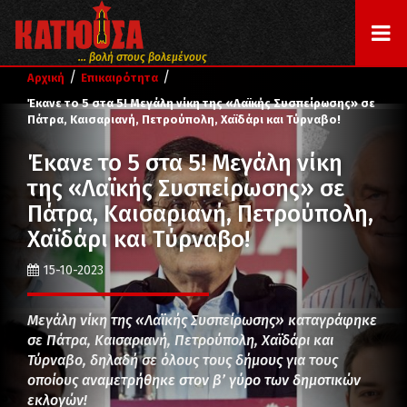
... βολή στους βολεμένους
/
/
Αρχική
Επικαιρότητα
Έκανε το 5 στα 5! Μεγάλη νίκη της «Λαϊκής Συσπείρωσης» σε
Πάτρα, Καισαριανή, Πετρούπολη, Χαϊδάρι και Τύρναβο!
Έκανε το 5 στα 5! Μεγάλη νίκη
της «Λαϊκής Συσπείρωσης» σε
Πάτρα, Καισαριανή, Πετρούπολη,
Χαϊδάρι και Τύρναβο!
15-10-2023
Μεγάλη νίκη της «Λαϊκής Συσπείρωσης» καταγράφηκε
σε Πάτρα, Καισαριανή, Πετρούπολη, Χαϊδάρι και
Τύρναβο, δηλαδή σε όλους τους δήμους για τους
οποίους αναμετρήθηκε στον β’ γύρο των δημοτικών
εκλογών!