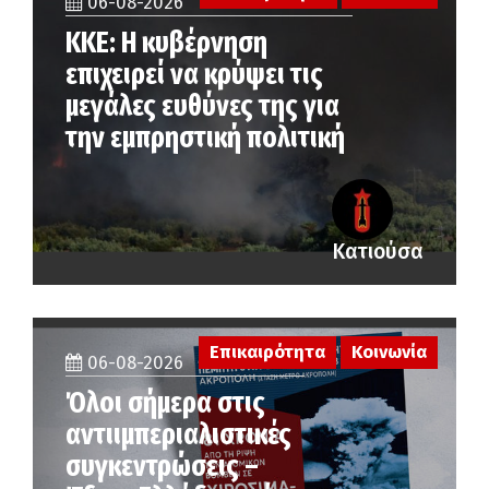
06-08-2026
ΚΚΕ: Η κυβέρνηση
επιχειρεί να κρύψει τις
μεγάλες ευθύνες της για
την εμπρηστική πολιτική
Κατιούσα
Επικαιρότητα
Κοινωνία
06-08-2026
Όλοι σήμερα στις
αντιιμπεριαλιστικές
συγκεντρώσεις –