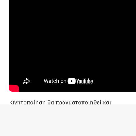
Κινητοποίηση θα πραγματοποιηθεί και
στη
Θεσσαλονίκη
όπου εργατικά σωματεία
καλούν σε
συγκέντρωση στις 11 το πρωί
στον
Λευκό Πύργο
.