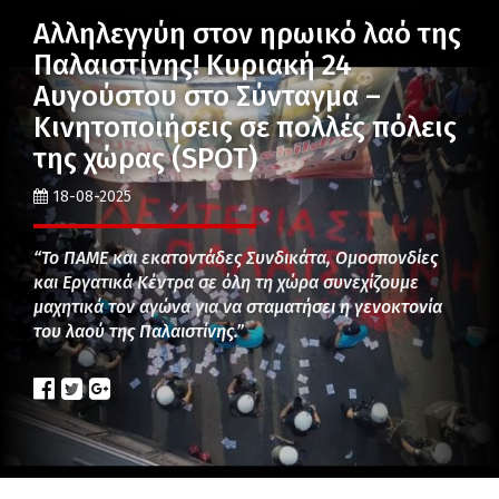
Αλληλεγγύη στον ηρωικό λαό της
Παλαιστίνης! Κυριακή 24
Αυγούστου στο Σύνταγμα –
Κινητοποιήσεις σε πολλές πόλεις
της χώρας (SPOT)
18-08-2025
“Το ΠΑΜΕ και εκατοντάδες Συνδικάτα, Ομοσπονδίες
και Εργατικά Κέντρα σε όλη τη χώρα συνεχίζουμε
μαχητικά τον αγώνα για να σταματήσει η γενοκτονία
του λαού της Παλαιστίνης.”