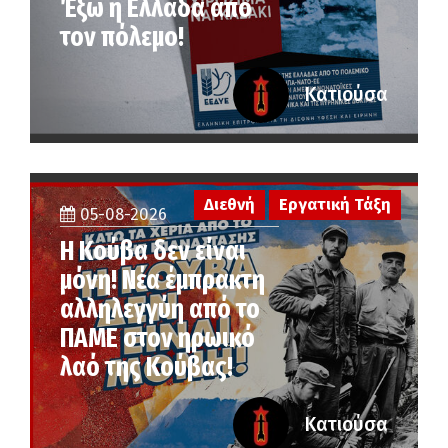
Έξω η Ελλάδα από
τον πόλεμο!
Κατιούσα
Διεθνή
Εργατική Τάξη
05-08-2026
Η Κούβα δεν είναι
μόνη! Νέα έμπρακτη
αλληλεγγύη από το
ΠΑΜΕ στον ηρωικό
λαό της Κούβας!
Κατιούσα