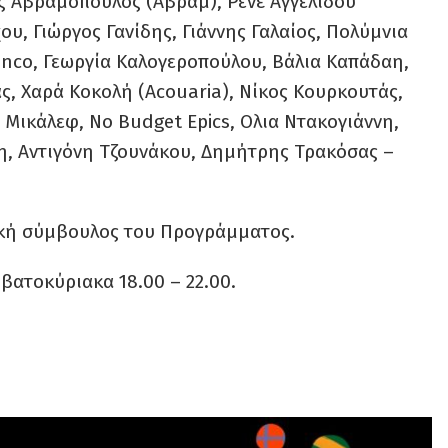
ς Αβραμόπουλος (Αβράμ), Ρενέ Αγγελίδου
ου, Γιώργος Γανίδης, Γιάννης Γαλαίος, Πολύμνια
anco, Γεωργία Καλογεροπούλου, Βάλια Καπάδαη,
, Χαρά Κοκολή (Acouaria), Νίκος Κουρκουτάς,
 Μικάλεφ, No Budget Epics, Ολια Ντακογιάννη,
η, Αντιγόνη Τζουνάκου, Δημήτρης Τρακόσας –
νική σύμβουλος του Προγράμματος.
βατοκύριακα 18.00 – 22.00.