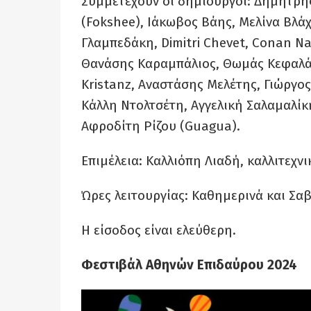
Συμμετέχουν οι δημιουργοί: Δημήτρη
(Fokshee), Ιάκωβος Βάης, Μελίνα Βλάχ
Γλαμπεδάκη, Dimitri Chevet, Conan N
Θανάσης Καραμπάλιος, Θωμάς Κεφαλάς
Kristanz, Αναστάσης Μελέτης, Γιώργος
Κάλλη Ντολτσέτη, Αγγελική Σαλαμαλίκ
Αφροδίτη Ρίζου (Guagua).
Επιμέλεια: Καλλιόπη Λιαδή, καλλιτεχ
Ώρες λειτουργίας: Καθημερινά και Σαβ
Η είσοδος είναι ελεύθερη.
Φεστιβάλ Αθηνών Επιδαύρου 2024