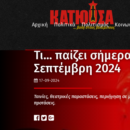
Αρχική
Πολιτικά
Πολιτισμός
Κοινω
... βολή στους βολεμένους
/
/
Αρχική
Εκδηλώσεις
Τι… παίζει σήμερα; – Τρίτη 
Τι… παίζει σήμερα
Σεπτέμβρη 2024
17-09-2024
Ταινίες, θεατρικές παραστάσεις, περιήγηση σε 
προτάσεις.