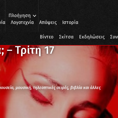
Πλοήγηση
νία
Λογοτεχνία
Απόψεις
Ιστορία
17 Σεπτέμβρη 2024
Βίντεο
Σκίτσα
Εκδηλώσεις
Συν
; – Τρίτη 17
μουσεία, μουσική, τηλεοπτικές σειρές, βιβλία και άλλες