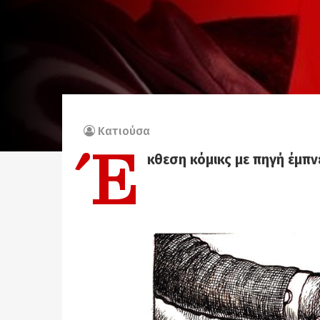
Κατιούσα
Έ
κθεση κόμικς με πηγή έμπ