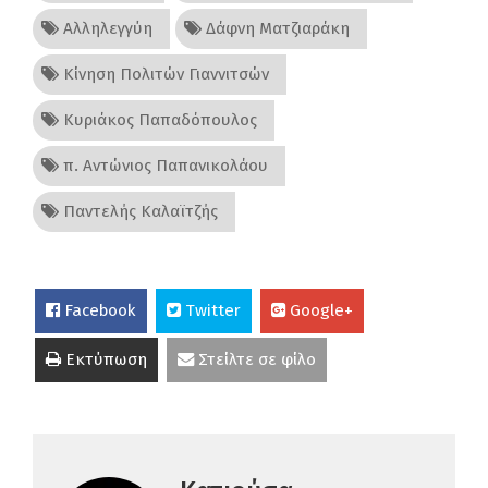
Αλληλεγγύη
Δάφνη Ματζιαράκη
Κίνηση Πολιτών Γιαννιτσών
Κυριάκος Παπαδόπουλος
π. Αντώνιος Παπανικολάου
Παντελής Καλαϊτζής
Facebook
Twitter
Google+
Εκτύπωση
Στείλτε σε φίλο