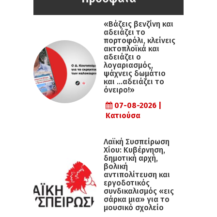
«Βάζεις βενζίνη και
αδειάζει το
πορτοφόλι, κλείνεις
ακτοπλοϊκά και
αδειάζει ο
λογαριασμός,
ψάχνεις δωμάτιο
και …αδειάζει το
όνειρο!»
07-08-2026 |
Κατιούσα
Λαϊκή Συσπείρωση
Χίου: Κυβέρνηση,
δημοτική αρχή,
βολική
αντιπολίτευση και
εργοδοτικός
συνδικαλισμός «εις
σάρκα μια» για το
μουσικό σχολείο