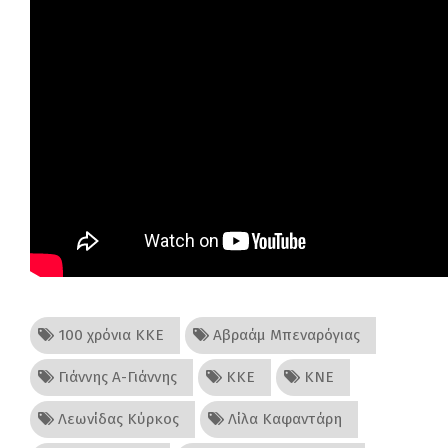
100 χρόνια ΚΚΕ
Αβραάμ Μπεναρόγιας
Γιάννης Α-Γιάννης
ΚΚΕ
ΚΝΕ
Λεωνίδας Κύρκος
Λίλα Καφαντάρη