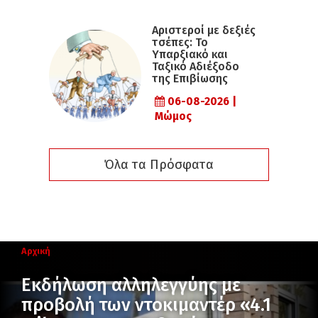
Αριστεροί με δεξιές
τσέπες: Το
Υπαρξιακό και
Ταξικό Αδιέξοδο
της Επιβίωσης
06-08-2026 |
Μώμος
Όλα τα Πρόσφατα
Αρχική
Εκδήλωση αλληλεγγύης με
προβολή των ντοκιμαντέρ «4.1