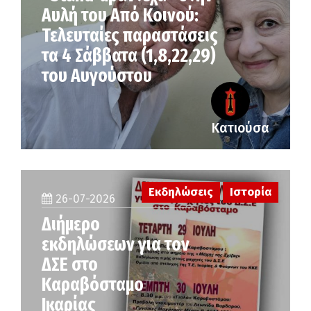
Αυλή του Από Κοινού:
Τελευταίες παραστάσεις
τα 4 Σάββατα (1,8,22,29)
του Αυγούστου
Κατιούσα
Εκδηλώσεις
Ιστορία
26-07-2026
Διήμερο
εκδηλώσεων για τον
ΔΣΕ στο
Καραβόσταμο
Ικαρίας