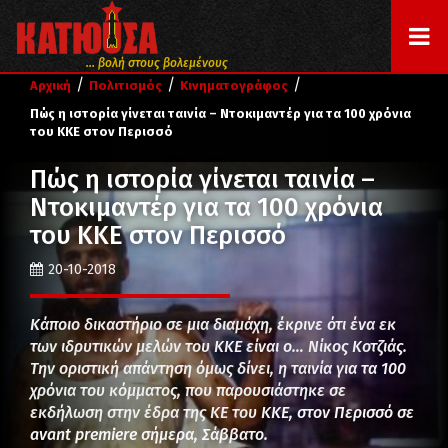
... βολή στους βολεμένους
/
/
/
Αρχική
Πολιτισμός
Κινηματογράφος
Πώς η ιστορία γίνεται ταινία – Ντοκιμαντέρ για τα 100 χρόνια
του ΚΚΕ στον Περισσό
Πώς η ιστορία γίνεται ταινία –
Ντοκιμαντέρ για τα 100 χρόνια
του ΚΚΕ στον Περισσό
20-10-2018
Κάποιο δικαστήριο σε μια διαμάχη, έκρινε ότι ένα εκ
των ιδρυτικών μελών του ΚΚΕ είναι ο… Νίκος Κοτζιάς.
Την οριστική απάντηση όμως δίνει, η ταινία για τα 100
χρόνια του κόμματος, που παρουσιάστηκε σε
εκδήλωση στην έδρα της ΚΕ του ΚΚΕ, στον Περισσό σε
avant premiere σήμερα, Σάββατο.