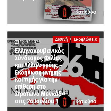
Κατιούσα
Διεθνή
Εκδηλώσεις
19-07-2026
Ελληνοκουβανικός
Σύνδεσμος Φιλίας
και Αλληλεγγύης –
Εκδήλωση μνήμης
και τιμής για την
επίθεση στο
Στρατώνα Μονκάδα
στις 26 Ιουλίου 1953
Κατιούσα