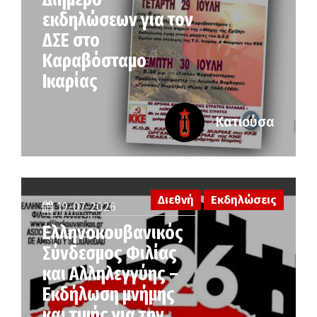
εκδηλώσεων για τον
ΔΣΕ στο
Καραβόσταμο
Ικαρίας
Κατιούσα
Διεθνή
Εκδηλώσεις
19-07-2026
Ελληνοκουβανικός
Σύνδεσμος Φιλίας
και Αλληλεγγύης –
Εκδήλωση μνήμης
και τιμής για την