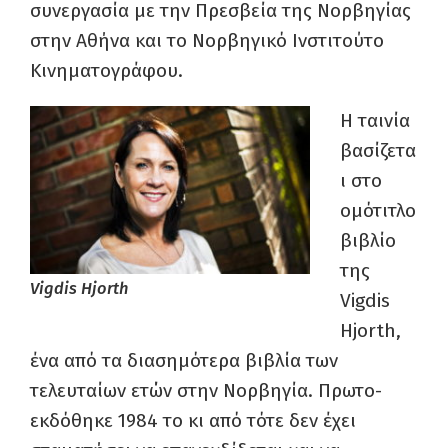
συνεργασία με την Πρεσβεία της Νορβηγίας
στην Αθήνα και το Νορβηγικό Ινστιτούτο
Κινηματογράφου.
Η ταινία
βασίζετα
ι στο
ομότιτλο
βιβλίο
της
Vigdis Ηjorth
Vigdis
Ηjorth,
ένα από τα διασημότερα βιβλία των
τελευταίων ετών στην Νορβηγία. Πρωτο-
εκδόθηκε 1984 το κι από τότε δεν έχει