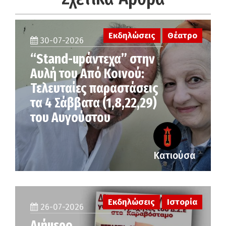
Εκδηλώσεις
Θέατρο
30-07-2026
“Stand-upάντεχα” στην
Αυλή του Από Κοινού:
Τελευταίες παραστάσεις
τα 4 Σάββατα (1,8,22,29)
του Αυγούστου
Κατιούσα
Εκδηλώσεις
Ιστορία
26-07-2026
Διήμερο