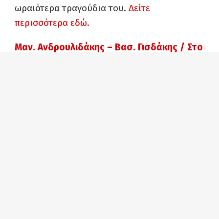
ωραιότερα τραγούδια του.
Δείτε
περισσότερα εδώ.
Μαν. Ανδρουλιδάκης – Βασ. Γισδάκης / Στο
φως του φεγγαριού του Μαραθώνα –
Περιήγηση στην Ιστορία
Ο Δήμος Μαραθώνα, η Επιτροπή
Τουριστικής Ανάπτυξης και Προβολής και η
Εφορεία Αρχαιοτήτων Ανατολικής Αττικής,
προσκαλούν στην εκδήλωση «Στο φως του
φεγγαριού», η οποία θα πραγματοποιηθεί
στο Ιερό Αιγυπτίων Θεών, στον αρχαιολογικό
χώρο Μπρεξίζας στον παραλιακό πεζόδρομο
που συνδέει τη Νέα Μάκρη με το Μαραθώνα,
την
Πέμπτη 7 του Σεπτέμβρη 2017, με ώρα