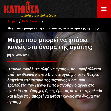
... βολή στους βολεμένους
/
/
Αρχική
Εκδηλώσεις
Μέχρι πού μπορεί να φτάσει κανείς στο όνομα της αγάπης;
Μέχρι πού μπορεί να φτάσει
κανείς στο όνομα της αγάπης;
07-09-2017
Η ταινία «Απόλυτη αληθινή αγάπη», που προβάλλεται
από τον Θερινό Κινητό Κινηματογράφο, στην Πάτρα,
διηγείται την ιστορία της 10χρονης Άννε, που
ερωτεύεται τον Γιέργκεν, το καινούργιο αγόρι στο
σχολείο της. Υπάρχει, όμως, έρωτας σε αυτή την ηλικία
και μέχρι πού μπορεί να φτάσει κανείς στο όνομα της
αγάπης;