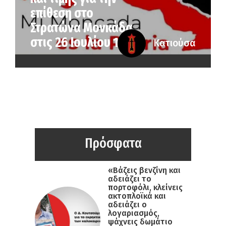
επίθεση στο
Στρατώνα Μονκάδα
στις 26 Ιουλίου 1953
Κατιούσα
Πρόσφατα
«Βάζεις βενζίνη και
αδειάζει το
πορτοφόλι, κλείνεις
ακτοπλοϊκά και
αδειάζει ο
λογαριασμός,
ψάχνεις δωμάτιο