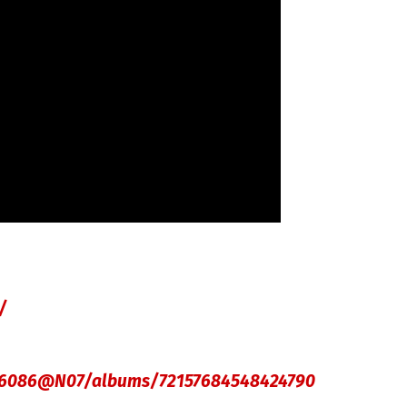
/
666086@N07/albums/72157684548424790