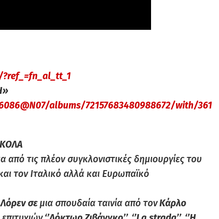
?ref_=fn_al_tt_1
Η»
666086@N07/albums/72157683480988672/with/361
ΣΚΟΛΑ
ια από τις πλέον συγκλονιστικές δημιουργίες του
και τον Ιταλικό αλλά και Ευρωπαϊκό
 Λόρεν σε
μια σπουδαία ταινία από τον
Κάρλο
 επιτυχιών
‘’Δόκτωρ Ζιβάνγκο’’, ‘’
La
strada
’’, ‘’Η