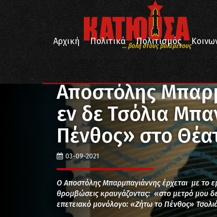
Αρχική
Πολιτικά
Πολιτισμός
Κοινω
... βολή στους βολεμένους
/
/
Αρχική
Εκδηλώσεις
Αποστόλης Μπαρμπαγιάννης 
Αποστόλης Μπαρμ
εν δε Τσόλια Μπα
Πένθος» στο Θέα
03-09-2021
Ο Αποστόλης Μπαρμπαγιάννης έρχεται με το εμβ
θρομβώσεις κραυγάζοντας: «στο μετρό μου δεν
επετειακό μονόλογο: «Ζήτω το Πένθος» Τσολιά