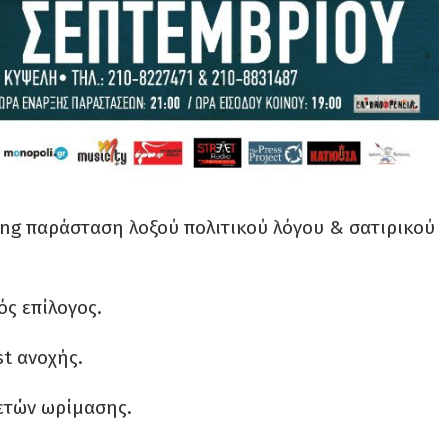
cing παράσταση λοξού πολιτικού λόγου & σατιρικού
ός επίλογος.
st ανοχής.
 ετών ωρίμασης.