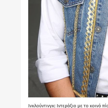
Ινκλούντινγκ: Ιντεράξιο με το κοινό π