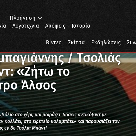
Πλοήγηση
νία
Λογοτεχνία
Απόψεις
Ιστορία
/ Τσολιάς εν δε Τσόλια Μπαντ: «Ζήτω το Πένθος» στο Θέατρο Άλσος
Βίντεο
Σκίτσα
Εκδηλώσεις
Συν
παγιάννης / Τσολιάς
ντ: «Ζήτω το
τρο Άλσος
όλιο στο χέρι, και μοιράζει δόσεις αντικόβιντ με
 κολλάει, στο εφετείο κολυμπάει» και παρουσιάζει τον
ς εν δε Τσόλια Μπάντ!