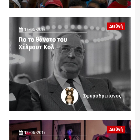
Διεθνή
17-06-2017
Για το θάνατο του
Χέλμουτ Κολ
Σφυροδρέπανος
Διεθνή
12-06-2017