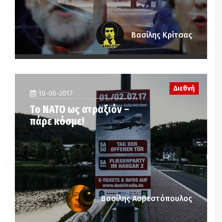
Βασίλης Κρίτσας
Διεθνή
10-06-2017
Το ΝΑΤΟ ως ατραξιόν –
πάρε κόσμε!
Βασίλης Ασβεστόπουλος