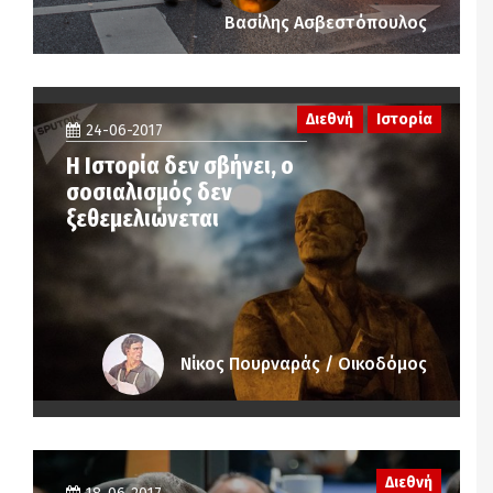
Βασίλης Ασβεστόπουλος
Διεθνή
Ιστορία
24-06-2017
Η Ιστορία δεν σβήνει, ο
σοσιαλισμός δεν
ξεθεμελιώνεται
Νίκος Πουρναράς / Οικοδόμος
Διεθνή