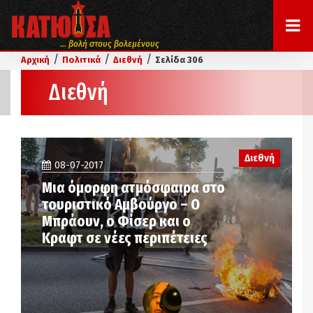
... βολή στους βολεμένους
/
/
/
Αρχική
Πολιτικά
Διεθνή
Σελίδα 306
Διεθνή
Διεθνή
08-07-2017
Μια όμορφη ατμόσφαιρα στο
τουριστικό Αμβούργο – Ο
Μπράουν, ο Φίσερ και ο
Κραφτ σε νέες περιπέτειες