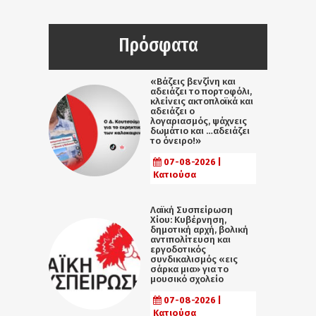
Πρόσφατα
«Βάζεις βενζίνη και
αδειάζει το πορτοφόλι,
κλείνεις ακτοπλοϊκά και
αδειάζει ο
λογαριασμός, ψάχνεις
δωμάτιο και …αδειάζει
το όνειρο!»
07-08-2026 |
Κατιούσα
Λαϊκή Συσπείρωση
Χίου: Κυβέρνηση,
δημοτική αρχή, βολική
αντιπολίτευση και
εργοδοτικός
συνδικαλισμός «εις
σάρκα μια» για το
μουσικό σχολείο
07-08-2026 |
Κατιούσα