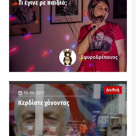
Τι έγινε ρε παιδιά;
Σφυροδρέπανος
Διεθνή
10-06-2017
Κερδίστε χάνοντας