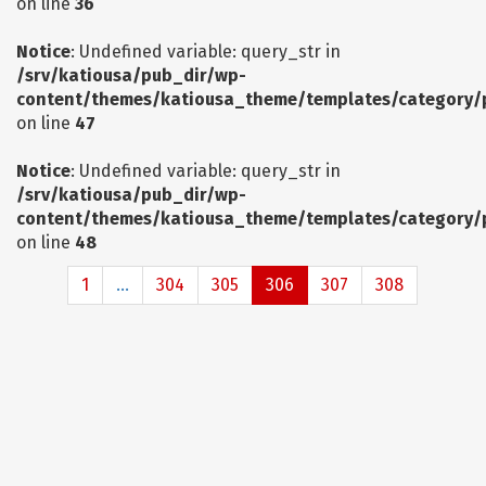
on line
36
Notice
: Undefined variable: query_str in
/srv/katiousa/pub_dir/wp-
content/themes/katiousa_theme/templates/category/
on line
47
Notice
: Undefined variable: query_str in
/srv/katiousa/pub_dir/wp-
content/themes/katiousa_theme/templates/category/
on line
48
1
...
304
305
306
307
308