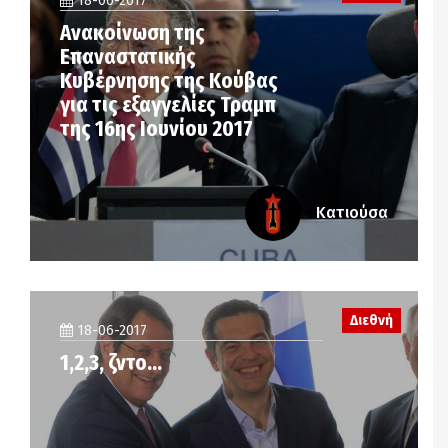
18-06-2017
Ανακοίνωση της
Επαναστατικής
Κυβέρνησης της Κούβας
για τις εξαγγελίες Τραμπ
της 16ης Ιουνίου 2017
Κατιούσα
Διεθνή
18-06-2017
1,2,3, ζντο…