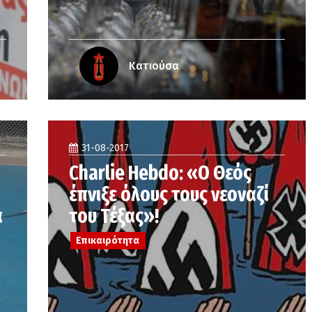
Κατιούσα
31-08-2017
Charlie Hebdo: «Ο Θεός
έπνιξε όλους τους νεοναζί
α
του Τέξας»!
Επικαιρότητα