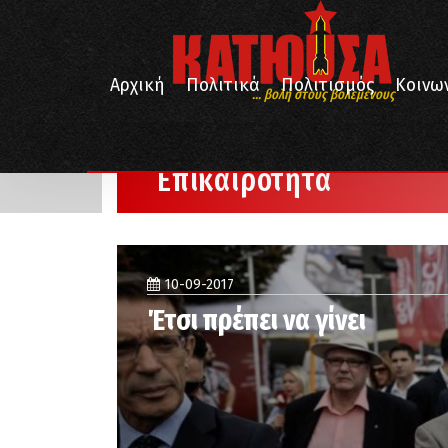
Αρχική
Πολιτικά
Πολιτισμός
Κοινω
... βολή στους βολεμένους
/
/
Αρχική
Επικαιρότητα
Σελίδα 374
Επικαιρότητα
10-09-2017
Έτσι πρέπει να γίνει