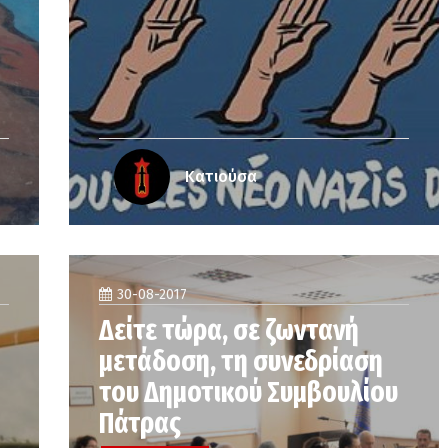
Κατιούσα
30-08-2017
Δείτε τώρα, σε ζωντανή
μετάδοση, τη συνεδρίαση
του Δημοτικού Συμβουλίου
Πάτρας