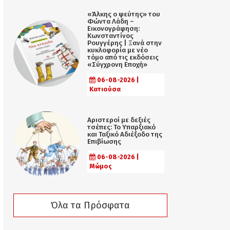
«Άλκης ο ψεύτης» του
Φώντα Λάδη –
Εικονογράφηση:
Κωνσταντίνος
Ρουγγέρης | Ξανά στην
κυκλοφορία με νέο
τόμο από τις εκδόσεις
«Σύγχρονη Εποχή»
06-08-2026 |
Κατιούσα
Αριστεροί με δεξιές
τσέπες: Το Υπαρξιακό
και Ταξικό Αδιέξοδο της
Επιβίωσης
06-08-2026 |
Μώμος
Όλα τα Πρόσφατα