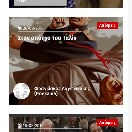
Απόψεις
26-08-2017
Στον απόηχο του Ταλίν
Φραγκίσκος Λαγωνικάκης
(Poexania)
Απόψεις
18-08-2017