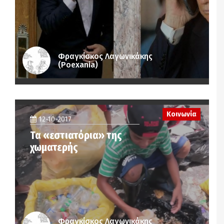
Φραγκίσκος Λαγωνικάκης
(Poexania)
Κοινωνία
12-10-2017
Τα «εστιατόρια» της
χωματερής
Φραγκίσκος Λαγωνικάκης