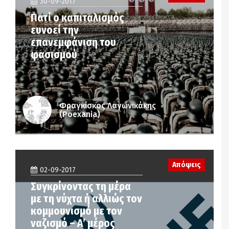
30-09-2017
Γιατί ο καπιταλισμός
ευνοεί την
επανεμφάνιση του
φασισμού
Φραγκίσκος Λαγωνικάκης
(Poexania)
Απόψεις
02-09-2017
Συγκρίνοντας τη μέρα
με τη νύχτα ή αλλιώς τον
κομμουνισμό με τον
ναζισμό – Α’ μέρος