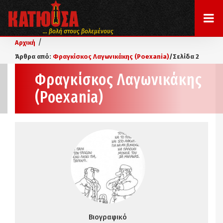
... βολή στους βολεμένους
/
Αρχική
Άρθρα από:
Φραγκίσκος Λαγωνικάκης (Poexania)
/
Σελίδα 2
Φραγκίσκος Λαγωνικάκης
(Poexania)
Βιογραφικό