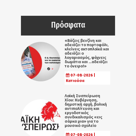
Πρόσφατα
«Βάζεις βενζίνη και
αδειάζει το πορτοφόλι,
κλείνεις ακτοπλοϊκά και
αδειάζει ο
λογαριασμός, ψάχνεις
δωμάτιο και …αδειάζει
το όνειρο!»
07-08-2026 |
Κατιούσα
Λαϊκή Συσπείρωση
Χίου: Κυβέρνηση,
δημοτική αρχή, βολική
αντιπολίτευση και
εργοδοτικός
συνδικαλισμός «εις
σάρκα μια» για το
μουσικό σχολείο
07-08-2026 |