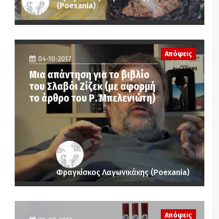
(Poexania)
Απόψεις
04-10-2017
Μια απάντηση για το βιβλίο
του Σλαβόι Ζίζεκ (με αφορμή
το άρθρο του Ρ. Μπελενιώτη)
Φραγκίσκος Λαγωνικάκης (Poexania)
Απόψεις