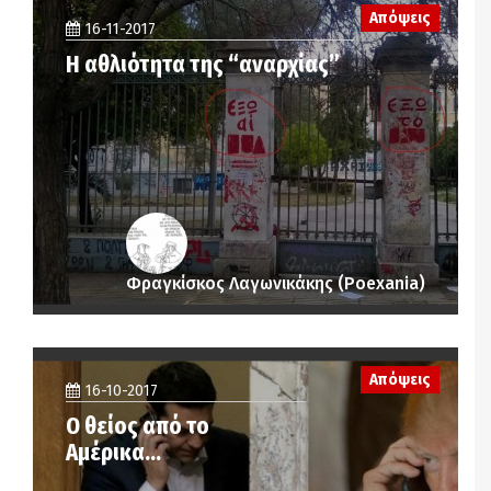
Απόψεις
16-11-2017
Η αθλιότητα της “αναρχίας”
Φραγκίσκος Λαγωνικάκης (Poexania)
Απόψεις
16-10-2017
Ο θείος από το
Αμέρικα…