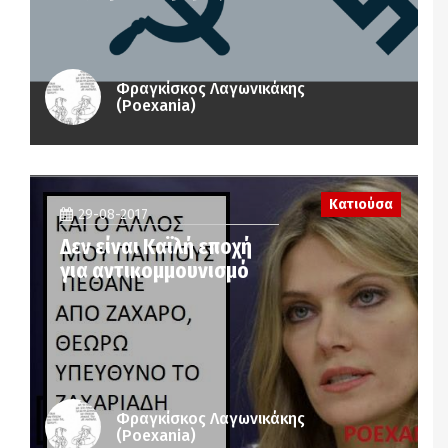
Φραγκίσκος Λαγωνικάκης
(Poexania)
Κατιούσα
29-08-2017
Δεν είναι Καϊλή εποχή
για αντικομμουνισμό
Φραγκίσκος Λαγωνικάκης
(Poexania)