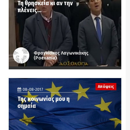
Τη θρησκεία κι αν την
πλένεις…
Φραγκίσκος Λαγωνικάκης
(Poexania)
Απόψεις
08-08-2017
Της κοινωνίας μου η
σημαία