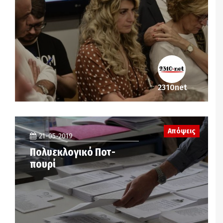
2310net
Απόψεις
21-05-2019
Πολυεκλογικό Ποτ-
πουρί