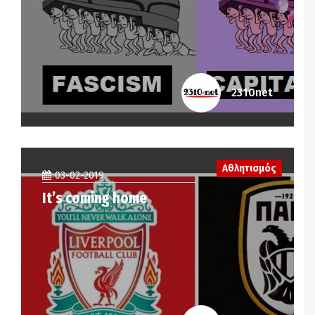
2310net
Αθλητισμός
03-02-2019
It’s coming home