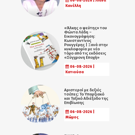
06-08-2026 | Λιάνα
Κανέλλη
«Άλκης ο ψεύτης» του
Φώντα Λάδη –
Εικονογράφηση:
Κωνσταντίνος
Ρουγγέρης | Ξανά στην
κυκλοφορία με νέο
τόμο από τις εκδόσεις
«Σύγχρονη Εποχή»
06-08-2026 |
Κατιούσα
Αριστεροί με δεξιές
τσέπες: Το Υπαρξιακό
και Ταξικό Αδιέξοδο της
Επιβίωσης
06-08-2026 |
Μώμος