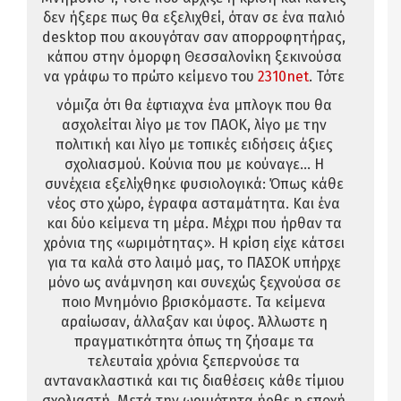
δεν ήξερε πως θα εξελιχθεί, όταν σε ένα παλιό
desktop που ακουγόταν σαν απορροφητήρας,
κάπου στην όμορφη Θεσσαλονίκη ξεκινούσα
να γράφω το πρώτο κείμενο του
2310net
. Τότε
νόμιζα ότι θα έφτιαχνα ένα μπλογκ που θα
ασχολείται λίγο με τον ΠΑΟΚ, λίγο με την
πολιτική και λίγο με τοπικές ειδήσεις άξιες
σχολιασμού. Κούνια που με κούναγε... Η
συνέχεια εξελίχθηκε φυσιολογικά: Όπως κάθε
νέος στο χώρο, έγραφα ασταμάτητα. Και ένα
και δύο κείμενα τη μέρα. Μέχρι που ήρθαν τα
χρόνια της «ωριμότητας». Η κρίση είχε κάτσει
για τα καλά στο λαιμό μας, το ΠΑΣΟΚ υπήρχε
μόνο ως ανάμνηση και συνεχώς ξεχνούσα σε
ποιο Μνημόνιο βρισκόμαστε. Τα κείμενα
αραίωσαν, άλλαξαν και ύφος. Άλλωστε η
πραγματικότητα όπως τη ζήσαμε τα
τελευταία χρόνια ξεπερνούσε τα
αντανακλαστικά και τις διαθέσεις κάθε τίμιου
σχολιαστή. Μετά την ωριμότητα ήρθε η εποχή