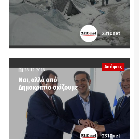
2310net
Απόψεις
28-12-2018
Ναι, αλλά από
Δημοκρατία σκίζουμε
2310net