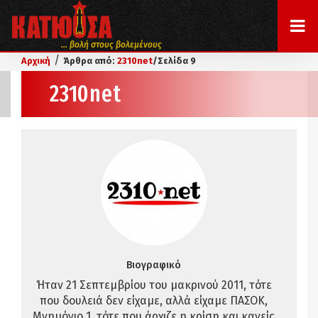
... βολή στους βολεμένους
/
Αρχική
Άρθρα από:
2310net
/
Σελίδα 9
2310net
Βιογραφικό
Ήταν 21 Σεπτεμβρίου του μακρινού 2011, τότε
που δουλειά δεν είχαμε, αλλά είχαμε ΠΑΣΟΚ,
Μνημόνιο 1, τότε που άρχιζε η κρίση και κανείς