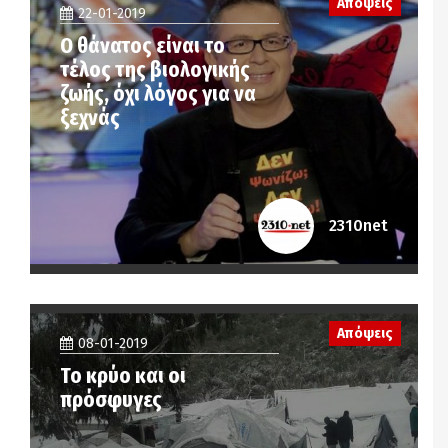
Απόψεις
22-01-2019
Ο θάνατος είναι το
τέλος της βιολογικής
ζωής, όχι λόγος για να
ξεχνάς
2310net
Απόψεις
08-01-2019
Το κρύο και οι
πρόσφυγες