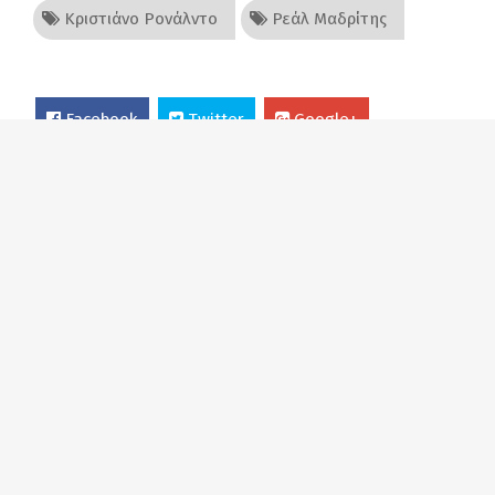
Κριστιάνο Ρονάλντο
Ρεάλ Μαδρίτης
Facebook
Twitter
Google+
Εκτύπωση
Στείλτε σε φίλο
Κατιούσα
...βολή στους βολεμένους
Διαβάστε περισσότερα