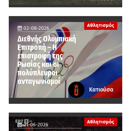
Αθλητισμός
02-08-2026
Διεθνής Ολυμπιακή
Επιτροπή – Η
επιστροφή της
Ρωσίας και οι
πολύπλευροι
ανταγωνισμοί
Κατιούσα
Αθλητισμός
21-06-2026