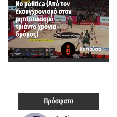
No politica (Από τον
εκσυγχρονισμό στον
μητσοτακισμό
τριάντα χρόνια
δρόμος)
Κατιούσα
Πρόσφατα