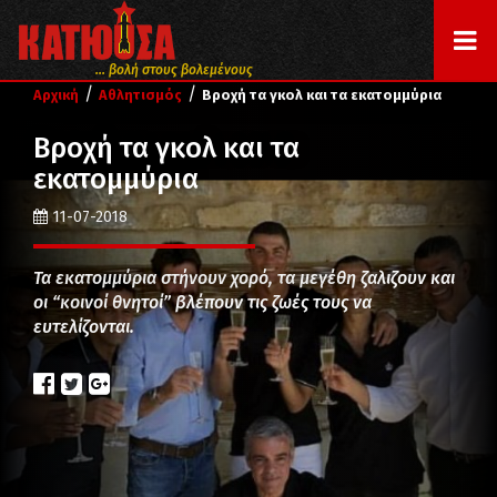
... βολή στους βολεμένους
/
/
Αρχική
Αθλητισμός
Βροχή τα γκολ και τα εκατομμύρια
Βροχή τα γκολ και τα
εκατομμύρια
11-07-2018
Τα εκατομμύρια στήνουν χορό, τα μεγέθη ζαλιζουν και
οι “κοινοί θνητοί” βλέπουν τις ζωές τους να
ευτελίζονται.