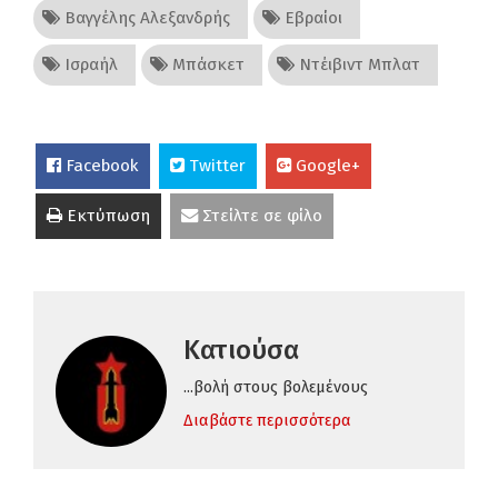
Βαγγέλης Αλεξανδρής
Εβραίοι
Ισραήλ
Μπάσκετ
Ντέιβιντ Μπλατ
Facebook
Twitter
Google+
Εκτύπωση
Στείλτε σε φίλο
Κατιούσα
...βολή στους βολεμένους
Διαβάστε περισσότερα