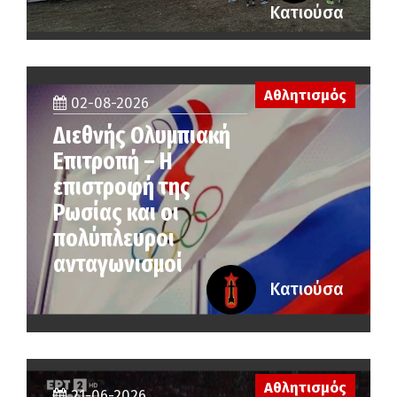
Κατιούσα
Αθλητισμός
02-08-2026
Διεθνής Ολυμπιακή
Επιτροπή – Η
επιστροφή της
Ρωσίας και οι
πολύπλευροι
ανταγωνισμοί
Κατιούσα
Αθλητισμός
21-06-2026