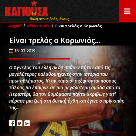
... βολή στους βολεμένους
/
/
Αρχική
Αθλητισμός
Είναι τρελός ο Κορωνιός…
Είναι τρελός ο Κορωνιός…
16-03-2019
Ο Άγγελος του ελληνικού μπάσκετ ήταν από τις
μεγαλύτερες καλαθομηχανές στην ιστορία του
πρωταθλήματος. Κι αν κάποιοι σκέφτονται πόσους
τίτλους θα έπαιρνε σε μια μεγαλύτερη ομάδα από το
Περιστέρι, θα τον θυμόμαστε πάντα ακριβώς γιατί
πέρασε μια ζωή στη δυτική όχθη και έγινε ο πρίγκιπάς
της…