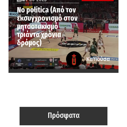
No politica (Από τον
εκσυγχρονισμό στον
μητσοτακισμό
τριάντα χρόνια
δρόμος)
Κατιούσα
Πρόσφατα