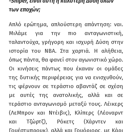
-Sniper, είναι αυτή η καλύτερη Δύση όλων
των εποχών;
Απλό ερώτημα, απλούστερη απάντηση: ναι.
Μιλάμε για την πιο ανταγωνιστική,
ταλαντούχα, γρήγορη και ισχυρή Δύση στην
ιστορία του
NBA.
Στα χαρτιά. Η αλήθεια,
όπως πάντα, θα φανεί στον αγωνιστικό χώρο.
Οι κινήσεις πάντως που έκαναν οι ομάδες
της δυτικής περιφέρειας για να ενισχυθούν,
τις φέρνουν σε τεράστιο αβαντάζ σε σχέση
με αυτές της ανατολικής, αλλά και σε
τεράστιο ανταγωνισμό μεταξύ τους. Λέικερς
(ΛεΜπρον και Ντέιβις), Κλίπερς (Λέοναρντ
και Τζώρτζ), Ρόκετς (Χάρντεν και
Γουέστμπρουκ), αλλά και Γουόριορς, με Κάρι