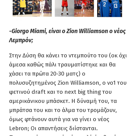
-Giorgo Miami, είναι ο Zion Williamson ο νέος
Λεμπρόν;
Στην Δύση θα κάνει το ντεμπούτο του (οκ όχι
άμεσα καθώς πάλι τραυματίστηκε και θα
χάσει τα πρώτα 20-30 ματς) ο
πολυσυζητημένος
Zion
Williamson
, ο νο1 του
φετινού
draft
και το
next
big
thing
του
αμερικάνικου μπάσκετ. Η δύναμή του, τα
μπράτσα του και το άλμα του τρομάζουν,
όμως φτάνουν αυτά για να γίνει ο νέος
Lebron;
Οι απαντήσεις διίστανται.