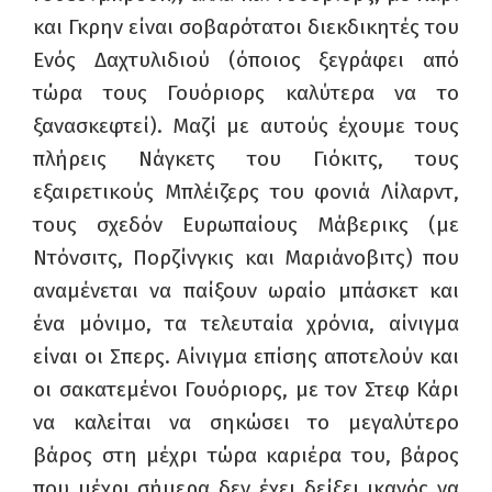
και Γκρην είναι σοβαρότατοι διεκδικητές του
Ενός Δαχτυλιδιού (όποιος ξεγράφει από
τώρα τους Γουόριορς καλύτερα να το
ξανασκεφτεί). Μαζί με αυτούς έχουμε τους
πλήρεις Νάγκετς του Γιόκιτς, τους
εξαιρετικούς Μπλέιζερς του φονιά Λίλαρντ,
τους σχεδόν Ευρωπαίους Μάβερικς (με
Ντόνσιτς, Πορζίνγκις και Μαριάνοβιτς) που
αναμένεται να παίξουν ωραίο μπάσκετ και
ένα μόνιμο, τα τελευταία χρόνια, αίνιγμα
είναι οι Σπερς. Αίνιγμα επίσης αποτελούν και
οι σακατεμένοι Γουόριορς, με τον Στεφ Κάρι
να καλείται να σηκώσει το μεγαλύτερο
βάρος στη μέχρι τώρα καριέρα του, βάρος
που μέχρι σήμερα δεν έχει δείξει ικανός να