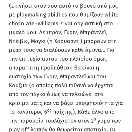
ξεκινήσει στον άσο αυτό το βουνό από μυς
με
playmaking
abilities
που θυμίζουν
white
chocolate
–
williams
-είναι οργιαστική στο
μυαλό μου. Λεμπρόν, Γκριν, Μπράντλεϊ,
Ντέιβις, Μαγκι (ή Χαουαρντ ) μπορούν στη
μέρα τους να διαλύσουν κάθε άμυνα… Για
την επιτυχία αυτού του πλαισίου όμως
απαραίτητη προϋπόθεση θα είναι η
ευστοχία των Γκριν, Μπραντλεϊ και του
Κούζμα (ο οποίος πολύ πιθανό να έρχεται
από τον πάγκο όμως να τελειώνει στα
κρίσιμα ματς και να βάζει υποψηφιότητα για
ος
το καλύτερος 6
παίχτης). Κάθε άλλο από
ο
την παρουσία τουλάχιστον στον 2
γύρο των
play
off
λοιπόν θα θεωρείται αποτυχία. Οι