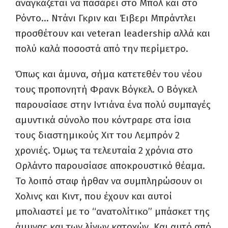
αναγκάζεται να πασάρει στο Μπολ και στο
Ρόντο… Ντάνι Γκριν και Έιβερι Μπράντλει
προσθέτουν και
veteran
leadership
αλλά και
πολύ καλά ποσοστά από την περίμετρο.
Όπως και άμυνα, σήμα κατετεθέν του νέου
τους προπονητή Φρανκ Βόγκελ. Ο Βόγκελ
παρουσίασε στην Ιντιάνα ένα πολύ συμπαγές
αμυντικά σύνολο που κόντραρε στα ίσια
τους διαστημικούς Χιτ του Λεμπρόν 2
χρονιές. Όμως τα τελευταία 2 χρόνια στο
Ορλάντο παρουσίασε αποκρουστικό θέαμα.
Το λοιπό σταφ ήρθαν να συμπληρώσουν οι
Χολινς και Κιντ, που έχουν και αυτοί
μπολιαστεί με το “ανατολίτικο” μπάσκετ της
άμυνας και των λίγων κατοχών. Και αυτό από