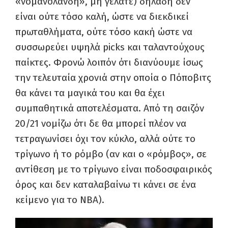
«νομανσλάνδη», μη γελάτε) δηλαδή δεν
είναι ούτε τόσο καλή, ώστε να διεκδικεί
πρωταθλήματα, ούτε τόσο κακή ώστε να
συσσωρεύει υψηλά
picks
και ταλαντούχους
παίκτες. Φρονώ λοιπόν ότι διανύουμε ίσως
την τελευταία χρονιά στην οποία ο Πόποβιτς
θα κάνει τα μαγικά του και θα έχει
συμπαθητικά αποτελέσματα. Από τη σαιζόν
20/21 νομίζω ότι δε θα μπορεί πλέον να
τετραγωνίσει όχι τον κύκλο, αλλά ούτε το
τρίγωνο ή το ρόμβο (αν και ο «ρόμβος», σε
αντίθεση με το τρίγωνο είναι ποδοσφαιρικός
όρος και δεν καταλαβαίνω τι κάνει σε ένα
κείμενο για το ΝΒΑ).