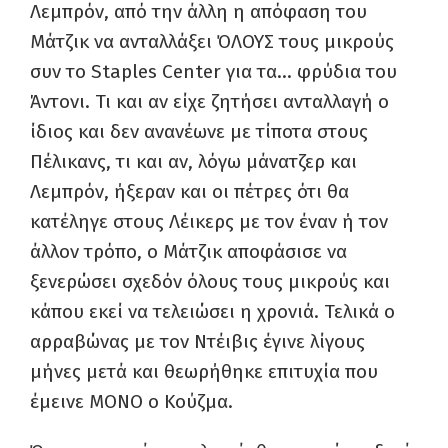
Λεμπρόν, από την άλλη η απόφαση του
Μάτζικ να ανταλλάξει ΌΛΟΥΣ τους μικρούς
συν το S
taples
C
enter
για τα… φρύδια του
Άντονι. Τι και αν είχε ζητήσει ανταλλαγή ο
ίδιος και δεν ανανέωνε με τίποτα στους
Πέλικανς, τι και αν, λόγω μάνατζερ και
Λεμπρόν, ήξεραν και οι πέτρες ότι θα
κατέληγε στους Λέικερς με τον έναν ή τον
άλλον τρόπο, ο Μάτζικ αποφάσισε να
ξενερώσει σχεδόν όλους τους μικρούς και
κάπου εκεί να τελειώσει η χρονιά. Τελικά ο
αρραβώνας με τον Ντέιβις έγινε λίγους
μήνες μετά και θεωρήθηκε επιτυχία που
έμεινε ΜΟΝΟ ο Κούζμα.