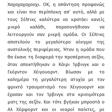
Χαχαχαχαχαοχι. ΟΚ, η απάντηση προφανώς
και είναι πιο περίπλοκη απ’ αυτό, αλλά με
τους Σέλτικς καλύτερα να κρατάει κανείς
μικρό καλάθι, παρασυνήθισαν να
λειτουργούν σαν μικρή ομάδα. Οι Σέλτικς
αποτελούν το μεγαλύτερο αίνιγμα της
ανατολικής περιφέρειας. Ήταν η ομάδα που
θα έκανε τη διαφορά την προπέρσινη σεζόν,
όταν αποκτήθηκαν ο Κάιρι Ίρβινγκ και ο
Γκόρντον Χέιγουορντ. Βίωσαν με το
καλημέρα τη μεγαλύτερη ατυχία με τον
φρικτό τραυματισμό του Χέιγουορντ και
έχασαν και τον Ίρβινγκ στα κρισιμότερα
ματς της σεζόν. Και τότε βγήκαν μπροστά ο
Αλ Χόρφορντ και οι νεαροί παίκτες, με