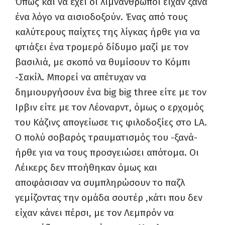
Όπως και να έχει οι λιμνάνθρωποι είχαν ξανά
ένα λόγο να αισιοδοξούν. Ένας από τους
καλύτερους παίχτες της λίγκας ήρθε για να
φτιάξει ένα τρομερό δίδυμο μαζί με τον
βασιλιά, με σκοπό να θυμίσουν το Κόμπι
-Σακίλ. Μπορεί να απέτυχαν να
δημιουργήσουν ένα
big
big
three
είτε με τον
Ιρβιν είτε με τον Λέοναρντ, όμως ο ερχομός
του Κάζινς απογείωσε τις φιλοδοξίες στο
LA
.
Ο πολύ σοβαρός τραυματισμός του -ξανά-
ήρθε για να τους προσγειώσει απότομα. Οι
Λέικερς δεν πτοήθηκαν όμως και
αποφάσισαν να συμπληρώσουν το παζλ
γεμίζοντας την ομάδα σουτέρ ,κάτι που δεν
είχαν κάνει πέρσι, με τον Λεμπρόν να