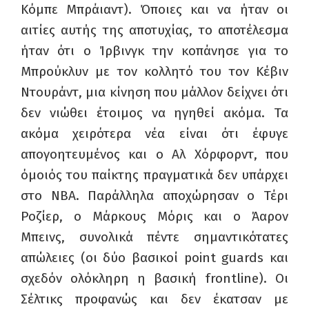
Κόμπε Μπράιαντ). Όποιες και να ήταν οι
αιτίες αυτής της αποτυχίας, το αποτέλεσμα
ήταν ότι ο Ίρβινγκ την κοπάνησε για το
Μπρούκλυν με τον κολλητό του τον Κέβιν
Ντουράντ, μια κίνηση που μάλλον δείχνει ότι
δεν νιώθει έτοιμος να ηγηθεί ακόμα. Τα
ακόμα χειρότερα νέα είναι ότι έφυγε
απογοητευμένος και ο Αλ Χόρφορντ, που
όμοιός του παίκτης πραγματικά δεν υπάρχει
στο
NBA.
Παράλληλα αποχώρησαν ο Τέρι
Ροζίερ, ο Μάρκους Μόρις και ο Άαρον
Μπεινς, συνολικά πέντε σημαντικότατες
απώλειες (οι δύο βασικοί
point guards
και
σχεδόν ολόκληρη η βασική
frontline).
Οι
Σέλτικς προφανώς και δεν έκατσαν με