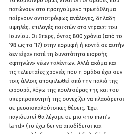
Το κυριότερο όμως είναι ότι οι ομάδες που
πατώνουν στο προηγούμενο πρωτάθλημα
παίρνουν αντιστρόφως ανάλογες, δηλαδή
υψηλές, επιλογές παικτών στο ντραφτ του
Ιουνίου. Οι Σπερς, όντας 800 χρόνια (από το
’98 ως το ’17) στην κορυφή ή κοντά σε αυτήν
δεν είχαν ποτέ τη δυνατότητα εισροής
«φτηνών» νέων ταλέντων. Αλλά ακόμα και
τις τελευταίες χρονιές που η ομάδα έχει συν
τοις άλλοις αποψιλωθεί από την παλιά της
φρουρά, λόγω της κουλτούρας της και του
υπερπροπονητή της συνεχίζει να πλασάρεται
σε μεσαιοκαλούτσικες θέσεις. Έχει
παγιδευτεί θα λέγαμε σε μια «
no
man
’
s
land
» (το έχω δει να αποδίδεται και