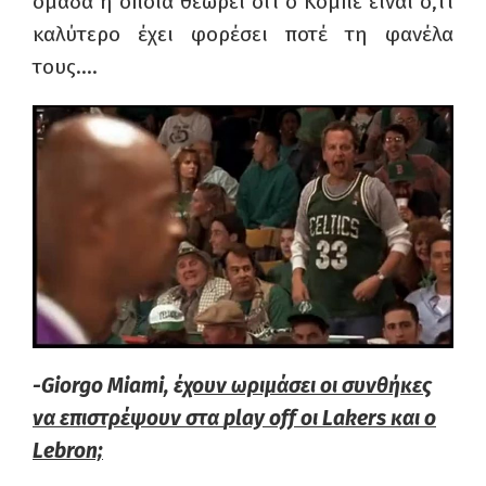
ομάδα η οποία θεωρεί ότι ο Κόμπε είναι ό,τι
καλύτερο έχει φορέσει ποτέ τη φανέλα
τους….
-Giorgo Miami, έ
χουν ωριμάσει οι συνθήκες
να επιστρέψουν στα
play
off
οι
Lakers
και ο
Lebron;