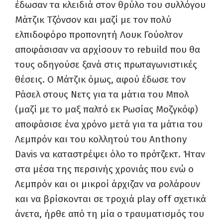
έδωσαν τα κλειδιά στον θρύλο του συλλόγου
Μάτζικ Τζόνσον και μαζί με τον πολύ
ελπιδοφόρο προπονητή Λουκ Γούολτον
αποφάσισαν να αρχίσουν το
rebuild
που θα
τους οδηγούσε ξανά στις πρωταγωνιστικές
θέσεις. Ο Μάτζικ όμως, αφού έδωσε τον
Ράσελ στους Νετς για τα μάτια του Μπολ
(μαζί με το μαξ παλτό εκ Ρωσίας Μοζγκόφ)
αποφάσισε ένα χρόνο μετά για τα μάτια του
Λεμπρόν και του κολλητού του
Anthony
Davis
να καταστρέψει όλο το πρότζεκτ. Ήταν
στα μέσα της περσινής χρονιάς που ενώ ο
Λεμπρόν και οι μικροί άρχιζαν να ρολάρουν
και να βρίσκονται σε τροχιά
play
off
σχετικά
άνετα, ήρθε από τη μία ο τραυματισμός του