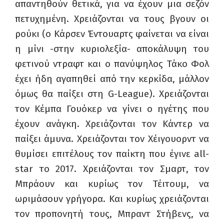
απαντηθούν θετικά, για να έχουν μια σεζόν
πετυχημένη. Χρειάζονται να τους βγουν οι
ρούκι (ο Κάρσεν Έντουαρτς φαίνεται να είναι
η μίνι -στην κυριολεξία- αποκάλυψη του
φετινού ντραφτ και ο πανύψηλος Τάκο Φολ
έχει ήδη αγαπηθεί από την κερκίδα, μάλλον
όμως θα παίξει στη
G-League
). Χρειάζονται
τον Κέμπα Γουόκερ να γίνει ο ηγέτης που
έχουν ανάγκη. Χρειάζονται τον Κάντερ να
παίξει άμυνα. Χρειάζονται τον Χέιγουορντ να
θυμίσει επιτέλους τον παίκτη που έγινε
all-
star
το 2017. Χρειάζονται τον Σμαρτ, τον
M
πράουν και κυρίως τον Τέιτουμ, να
ωριμάσουν γρήγορα. Και κυρίως χρειάζονται
τον προπονητή τους, Μπραντ Στήβενς, να