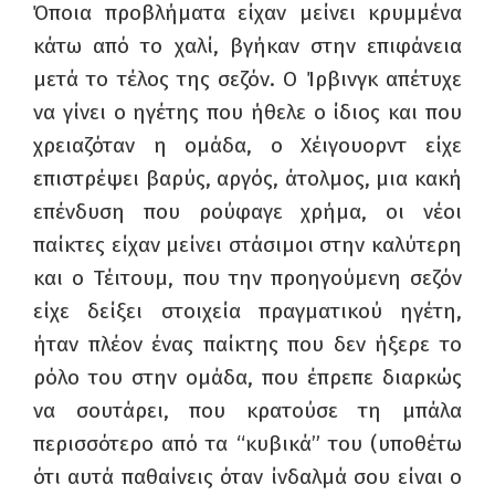
Όποια προβλήματα είχαν μείνει κρυμμένα
κάτω από το χαλί, βγήκαν στην επιφάνεια
μετά το τέλος της σεζόν. Ο Ίρβινγκ απέτυχε
να γίνει ο ηγέτης που ήθελε ο ίδιος και που
χρειαζόταν η ομάδα, ο Χέιγουορντ είχε
επιστρέψει βαρύς, αργός, άτολμος, μια κακή
επένδυση που ρούφαγε χρήμα, οι νέοι
παίκτες είχαν μείνει στάσιμοι στην καλύτερη
και ο Τέιτουμ, που την προηγούμενη σεζόν
είχε δείξει στοιχεία πραγματικού ηγέτη,
ήταν πλέον ένας παίκτης που δεν ήξερε το
ρόλο του στην ομάδα, που έπρεπε διαρκώς
να σουτάρει, που κρατούσε τη μπάλα
περισσότερο από τα “κυβικά” του (υποθέτω
ότι αυτά παθαίνεις όταν ίνδαλμά σου είναι ο