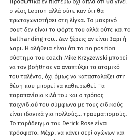
Προσωπικά εν πιστεύω όχι απλά ότι θα γίνει
ο νέος
Lebron
αλλά ούτε καν ότι θα
πρωταγωνιστήσει στη λίγκα. Το μακρινό
σουτ δεν είναι το φόρτε του αλλά ούτε και το
ballhanding
του.. Δεν ξέρεις αν είναι 3αρι ή
4αρι. Η αλήθεια είναι ότι το
no
position
σύστημα του
coach
Mike Krzyzewski μπορεί
να τον βοήθησε να αναπτύξει το ατομικό
του ταλέντο, όχι όμως να κατασταλάξει στη
θέση που μπορεί να καθιερωθεί. Τα
παραπανίσια κιλά του και ο τρόπος
παιχνιδιού του σύμφωνα με τους ειδικούς
είναι ιδανικά για πολλούς… τραυματισμούς.
Το παράδειγμα του
Derick
Rose
είναι
πρόσφατο. Μέχρι να κάνει σερί αγώνων και