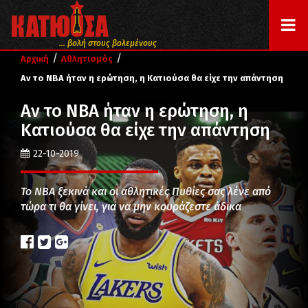
... βολή στους βολεμένους
/
/
Αρχική
Αθλητισμός
Αν το ΝΒΑ ήταν η ερώτηση, η Κατιούσα θα είχε την απάντηση
Αν το ΝΒΑ ήταν η ερώτηση, η
Κατιούσα θα είχε την απάντηση
22-10-2019
Το ΝΒΑ ξεκινά και οι αθλητικές Πυθίες σας λένε από
τώρα τι θα γίνει, για να μην κουράζεστε άδικα