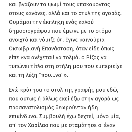
και βγάζουν το ψωμί τους υπακούοντας
στους κανόνες, αλλά και το στυλ της αγοράς.
Θυμάμαι την έκπληξη ενός καλού
δημοσιογράφου που έμεινε με το στόμα
ανοιχτό και νόμιζε ότι έγινε καινούρια
Οκτωβριανή Επανάσταση, όταν είδε όπως
είπε «να ανέχεται! να τολμά! ο Ρίζος να
τυπώνει τίτλο στη στήλη μου που εμπεριείχε
και τη λέξη “που…να”».
Εγώ κράτησα το στυλ της γραφής μου εδώ,
που ούτως ή άλλως εκεί έξω στην αγορά ως
προσανατολισμός θεωρούνταν ήδη
επικίνδυνο. Συμβουλή έχω δεχτεί, μόνο μία,
απ’ τον Χαρίλαο που με σταμάτησε σ’ έναν