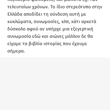
τελευταίων χρόνων. Το ίδιο στερεότυπο στην
Ελλάδα αποδίδει τη σύνδεση αυτή με
κυκλώματα, συνωμοσίες, κλπ, κάτι αρκετά
δύσκολο αφού αν υπήρχε μια εξεγερτική
συνωμοσία εδώ και αιώνες μάλλον δε θα
είχαμε τα βιβλία ιστορίας που έχουμε
σήμερα.
Αυτό σημαίνει πως κάθε (μεγάλος)
καλλιτέχνης είναι και επαναστάτης; Όχι
απαραίτητα, υπάρχουν (λίγες είναι η
αλήθεια) εξαιρέσεις όπως ο Σαλβαντόρ
Νταλί, ο Φρανκ Μίλερ, ο Κλιντ Ιστγουντ, ο
Γουόλτ Ντίσνεϊ, ο Μάνος Χατζιδάκης, ο
Σταύρος Ξαρχάκος. Το έργο όμως ακόμα και