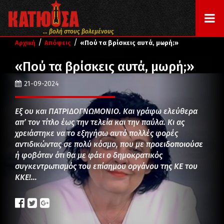
... βολή στους βολεμένους
/
/
Αρχική
Απόψεις
«Πού τα βρίσκεις αυτά, μωρή;»
«Πού τα βρίσκεις αυτά, μωρή;»
21-09-2024
Εξ ου και ΠΑΤΡΙΔΟΓΝΩΜΟΝΙΟ. Και γράφω ελεύθερα
απ’ τον τίτλο έως την τελεία και την παύλα. Κι ας
χρειάστηκε να το εξηγήσω αυτό πολλές φορές
αντιδικώντας σε πολύ κόσμο, που με προειδοποιούσε
ή φοβόταν ότι θα με φάει ο δημοκρατικός
συγκεντρωτισμός του επίσημου οργάνου της ΚΕ του
ΚΚΕ!…