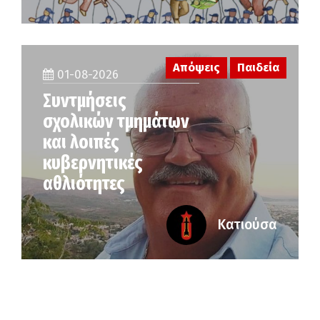
Απόψεις
Παιδεία
01-08-2026
Συντμήσεις
σχολικών τμημάτων
και λοιπές
κυβερνητικές
αθλιότητες
Κατιούσα