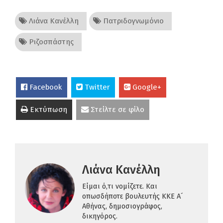
Λιάνα Κανέλλη
Πατριδογνωμόνιο
Ριζοσπάστης
Facebook
Twitter
Google+
Εκτύπωση
Στείλτε σε φίλο
Λιάνα Κανέλλη
Είμαι ό,τι νομίζετε. Και
οπωσδήποτε βουλευτής ΚΚΕ Α´
Αθήνας, δημοσιογράφος,
δικηγόρος.