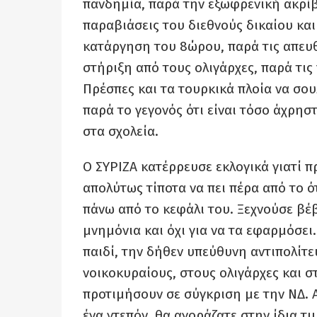
πανδημία, παρά την εξωφρενική ακρίβ
παραβιάσεις του διεθνούς δικαίου κα
κατάργηση του 8ώρου, παρά τις απευ
στήριξη από τους ολιγάρχες, παρά τις 
Πρέσπες και τα τουρκικά πλοία να σο
παρά το γεγονός ότι είναι τόσο άχρησ
στα σχολεία.
Ο ΣΥΡΙΖΑ κατέρρευσε εκλογικά γιατί π
απολύτως τίποτα να πει πέρα από το ό
πάνω από το κεφάλι του. Ξεχνούσε βέβ
μνημόνια και όχι για να τα εφαρμόσει
παιδί, την δήθεν υπεύθυνη αντιπολίτε
νοικοκυραίους, στους ολιγάρχες και σ
προτιμήσουν σε σύγκριση με την ΝΔ. 
ένα ντεπόν, θα αγοράζατε στην ίδια τ