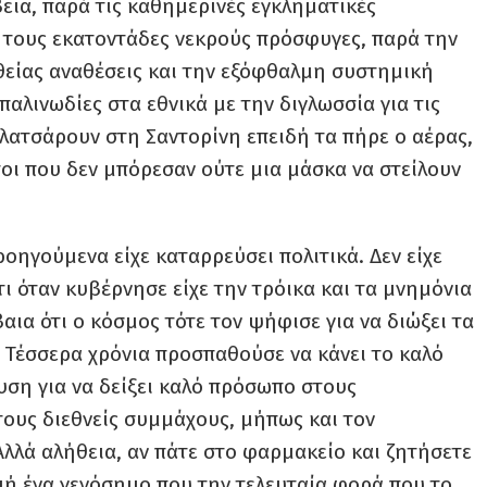
εια, παρά τις καθημερινές εγκληματικές
ι τους εκατοντάδες νεκρούς πρόσφυγες, παρά την
θείας αναθέσεις και την εξόφθαλμη συστημική
παλινωδίες στα εθνικά με την διγλωσσία για τις
υλατσάρουν στη Σαντορίνη επειδή τα πήρε ο αέρας,
τοι που δεν μπόρεσαν ούτε μια μάσκα να στείλουν
ροηγούμενα είχε καταρρεύσει πολιτικά. Δεν είχε
τι όταν κυβέρνησε είχε την τρόικα και τα μνημόνια
αια ότι ο κόσμος τότε τον ψήφισε για να διώξει τα
. Τέσσερα χρόνια προσπαθούσε να κάνει το καλό
υση για να δείξει καλό πρόσωπο στους
τους διεθνείς συμμάχους, μήπως και τον
Αλλά αλήθεια, αν πάτε στο φαρμακείο και ζητήσετε
ιμή ένα γενόσημο που την τελευταία φορά που το