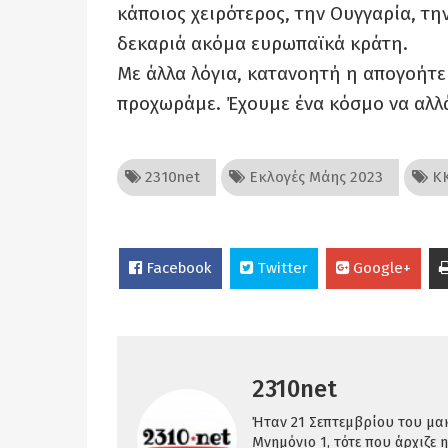
κάποιος χειρότερος, την Ουγγαρία, τη
δεκαριά ακόμα ευρωπαϊκά κράτη.
Με άλλα λόγια, κατανοητή η απογοήτε
προχωράμε. Έχουμε ένα κόσμο να αλ
2310net
Εκλογές Μάης 2023
Κ
Facebook
Twitter
Google+
2310net
Ήταν 21 Σεπτεμβρίου του μακρ
Μνημόνιο 1, τότε που άρχιζε η