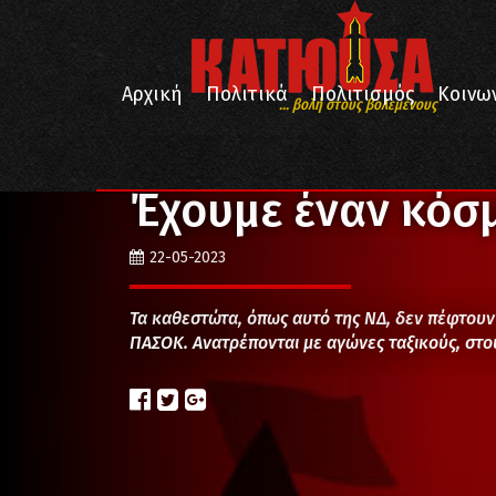
Αρχική
Πολιτικά
Πολιτισμός
Κοινω
... βολή στους βολεμένους
/
/
Αρχική
Απόψεις
Έχουμε έναν κόσμο να αλλάξου
Έχουμε έναν κόσ
22-05-2023
Τα καθεστώτα, όπως αυτό της ΝΔ, δεν πέφτουν 
ΠΑΣΟΚ. Ανατρέπονται με αγώνες ταξικούς, στου