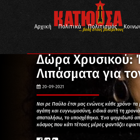
Αρχική
Πολιτικά
Πολιτισμός
Κοινω
... βολή στους βολεμένους
/
/
Αρχική
Απόψεις
Δώρα Χρυσικού: Ήμουν στα Λιπ
Δώρα Χρυσικού: 
Λιπάσματα για τ
20-09-2021
Ναι ρε Παύλο έτσι μας ενώνεις κάθε χρόνο· τα
αγάπη και ευγνωμοσύνη, ειδικά αυτή τη χρονιά
σπαταλήσω, το υποσχέθηκα. Ένα ψηφιδωτό από
κόσμος που κάτι τέτοιες μέρες φαντάζει εφικτ