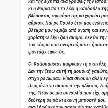
και της είχε πει «να γράψεις την ιστο
κι η Μαρία που το λέει η καρδούλα τη
βλέποντας την κόρη της να χορεύει μο
αύριο»
. Ναι ρε Παύλο έτσι μας ενώνει
βλέμμα μου γεμίζει από αγάπη και ευγ
χαρίστηκε λίγη ζωή ακόμα. Δεν θα τη
τον κόσμο που ονειρευόμαστε ήμασταν 
φαντάζει εφικτός.
Οι Rationalistas παίρνουν τη σκυτάλη
Δεν την ξέρω αυτή τη μουσική γαμώτο,
στίχο ρε Δώρα». Είμαι σίγουρη αλλά ε
Περιμένω να ακούσω την «Δίκοπη Ζωή
της. Ήταν σε μία συναυλία που είχε
ορ
δεύτερη σειρά κι εκείνη μπροστά μου.
αντιλήφθηκε την παρουσία της κατέβηκ