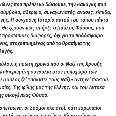
αγώνες που πρέπει να δώσουμε, την «ανάγκη που
 σύμβολο, αδέρφια, συναγωνιστές, ανάσες, ελπίδα,
ύνης. Η σύγχρονη Ιστορία αυτού του τόπου πάντα
ές θα ξέρουν πως υπήρξε ο Παύλος Φύσσας, που
ια προσωπικές διαφορές,
όχι για το ποδόσφαιρο
χνης, στοχοποιημένος από τα θρασίμια της
Αυγής.
ύλου, η πρώτη χρονιά που οι Ναζί της Χρυσής
ν καθιερωμένη συναυλία στον πολυχώρο των
Ο Παύλος ζεί τσακίστε τους Ναζί» αντηχεί παντού.
σίες. Της φίλης μας της Ελένης, και του Αντρέα
ης οικογένειας Φύσσα.
πετσώνα, οι δρόμοι κλειστοί, κάτι ευρωπαίοι
, αλλά δεν γίνεται να λείψω.
Είμαι πτώμα, η