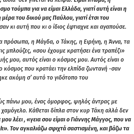
σμο τούμπα για να είμαι Ελλάδα, γιατί αυτή είναι η
 μέρα του δικού μας Παύλου, γιατί έτσι του
αν κι αυτή που κι ο ίδιος έφτιαχνε και αγαπούσε.
α πρόσωπα, η Μάγδα, ο Τάκης, η Ειρήνη, η Άννα, τα
τις μπλούζες, «σου έχουμε κρατήσει ένα τραπέζι»
ωής μου, αυτός είναι ο κόσμος μου. Αυτός είναι ο
 ο κόσμος που κρατάει την ελπίδα ζωντανή -σαν
ηκε ακόμη σ’ αυτό το γιδότοπο του
ς πάνω μου, ένας όμορφος, ψηλός άντρας με
 χαμόγελο. Κάθεται δίπλα στον κυρ Τάκη αλλά δεν
μου λέει , «γεια σου είμαι ο Γιάννης Μάγγος, που να
k». Τον αγκαλιάζω σφιχτά σαστισμένη, και βάζω τα