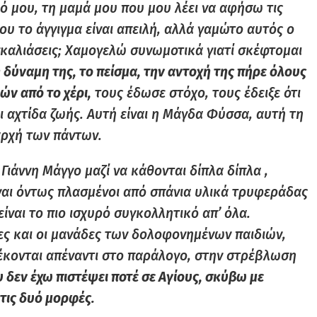
ό μου, τη μαμά μου που μου λέει να αφήσω τις
ου το άγγιγμα είναι απειλή, αλλά γαμώτο αυτός ο
γκαλιάσεις; Χαμογελώ συνωμοτικά γιατί σκέφτομαι
η δύναμη της, το πείσμα, την αντοχή της πήρε όλους
ών από το χέρι,
τους έδωσε στόχο, τους έδειξε ότι
ει αχτίδα ζωής. Αυτή είναι η Μάγδα Φύσσα, αυτή τη
ρχή των πάντων.
Γιάννη Μάγγο μαζί να κάθονται δίπλα δίπλα ,
αι όντως πλασμένοι από σπάνια υλικά τρυφεράδας
ίναι το πιο ισχυρό συγκολλητικό απ’ όλα.
ες και οι μανάδες των δολοφονημένων παιδιών,
τέκονται απέναντι στο παράλογο, στην στρέβλωση
υ δεν έχω πιστέψει ποτέ σε Αγίους, σκύβω με
 τις δυό μορφές.