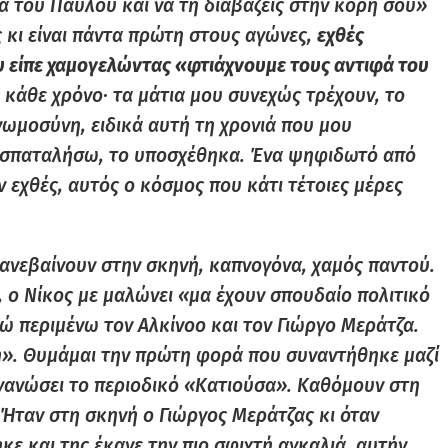
ρία του Παύλου και να τη διαβάζεις στην κόρη σου»
ς κι είναι πάντα πρώτη στους αγώνες,
εχθές
υ είπε χαμογελώντας «φτιάχνουμε τους αντιφά του
ς κάθε χρόνο· τα μάτια μου συνεχώς τρέχουν, το
νωμοσύνη, ειδικά αυτή τη χρονιά που μου
ν σπαταλήσω, το υποσχέθηκα. Ένα ψηφιδωτό από
εχθές, αυτός ο κόσμος που κάτι τέτοιες μέρες
 ανεβαίνουν στην σκηνή, καπνογόνα, χαμός παντού.
 ο Νίκος με μαλώνει «μα έχουν σπουδαίο πολιτικό
γώ περιμένω τον Αλκίνοο και τον Γιώργο Μεράτζα.
». Θυμάμαι την πρώτη φορά που συναντήθηκε μαζί
γανώσει το περιοδικό «Κατιούσα». Καθόμουν στη
 Ήταν στη σκηνή ο Γιώργος Μεράτζας κι όταν
ε και της έκανε την πιο σφιχτή αγκαλιά, αυτήν