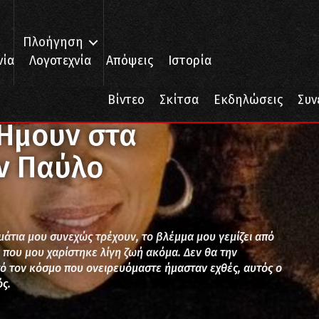
Πλοήγηση
νία
Λογοτεχνία
Απόψεις
Ιστορία
άσματα για τον Παύλο
Βίντεο
Σκίτσα
Εκδηλώσεις
Συν
Ήμουν στα
ον Παύλο
 μάτια μου συνεχώς τρέχουν, το βλέμμα μου γεμίζει από
 που μου χαρίστηκε λίγη ζωή ακόμα. Δεν θα την
 τον κόσμο που ονειρευόμαστε ήμασταν εχθές, αυτός ο
ός.