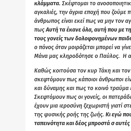
κλάμματα.
Σκέφτομαι το ανοσοποιητικ
αγκαλιές, την άγρια εποχή που ζούμε π
άνθρωπος είναι εκεί πως να μην τον α
πως
Αυτή τα έκανε όλα, αυτή που με τ
τους γονείς των δολοφονημένων παιδι
ο πόνος όταν μοιράζεται μπορεί να γίν
Μάνα μας κληροδότησε ο Παύλος. Η α
Καθώς κοιτούσα τον κυρ Τάκη και τον 
σκεφτόμουν πως κάποιοι άνθρωποι είν
και δύναμης και πως το κοινό τραύμα ε
Σκεφτόμουν πως οι γονείς, οι πατεράδ
έχουν μια ιεροσύνη ξεχωριστή γιατί σ
της φυσικής ροής της ζωής.
Κι εγώ πο
ταπεινότητα και δέος μπροστά σ αυτές