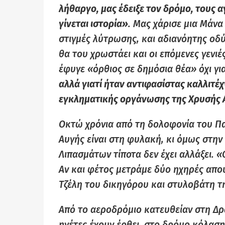
λήθαργο, μας έδειξε τον δρόμο, τους 
γίνεται ιστορία»
. Μας χάρισε μια Μάνα
στιγμές λύτρωσης, και αδιανόητης οδ
θα του χρωστάει και οι επόμενες γενι
έφυγε «όρθιος σε δημόσια θέα» όχι γ
αλλά γιατί ήταν αντιφασίστας καλλιτέ
εγκληματικής οργάνωσης της Χρυσής 
Οκτώ χρόνια από τη δολοφονία του Πα
Αυγής είναι στη φυλακή, κι όμως στη
Λιπασμάτων τίποτα δεν έχει αλλάξει. «
Αν και φέτος μετράμε δύο ηχηρές απου
Τζέλη του δικηγόρου και στυλοβάτη τ
Από το αεροδρόμιο κατευθείαν στη Δρα
ηγέτες έχουν έρθει, στο δρόμο κόλαση