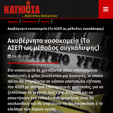
... βολή στους βολεμένους
/
/
/
Αρχική
Κοινωνία
Υγεία
Ακυβέρνητα νοσοκομεία (Το ΑΣΕΠ ως μέθοδος συγκάλυψης)
Ακυβέρνητα νοσοκομεία (Το
ΑΣΕΠ ως μέθοδος συγκάλυψης)
04-03-2024
Στα νοσοκομεία δε χρειάζονται άλλοι αποτυχημένοι
πολιτευτές ή φίλοι βουλευτών για διοικητές, οι οποίοι
πλέον θα στηρίζονται σε κάποια υποτυπώδη εξέταση
του ΑΣΕΠ με σενάρια επιστημονικής φαντασίας, για να
ξεπλύνουν το γεγονός πως είναι βύσματα και να
αποκτήσουν ένα επίπεδο σοβαροφάνιας όταν θα
ακολουθούν και θα επιβάλουν τη ιδιωτικοποίηση ή το
κλείσιμο των δομών υγείας.