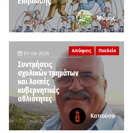
Επιβίωσης
Μώμος
Απόψεις
Παιδεία
01-08-2026
Συντμήσεις
σχολικών τμημάτων
και λοιπές
κυβερνητικές
αθλιότητες
Κατιούσα