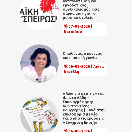
αντιπολίτευση και
εργοδοτικός
συνδικαλισμός «εις
σάρκα μια» για το
μουσικό σχολείο
07-08-2026 |
Κατιούσα
Ο καθένας, ο κανένας
και η οπτική γωνία
06-08-2026 | Λιάνα
Κανέλλη
«Άλκης ο ψεύτης» του
Φώντα Λάδη –
Εικονογράφηση:
Κωνσταντίνος
Ρουγγέρης | Ξανά στην
κυκλοφορία με νέο
τόμο από τις εκδόσεις
«Σύγχρονη Εποχή»
06-08-2026 |