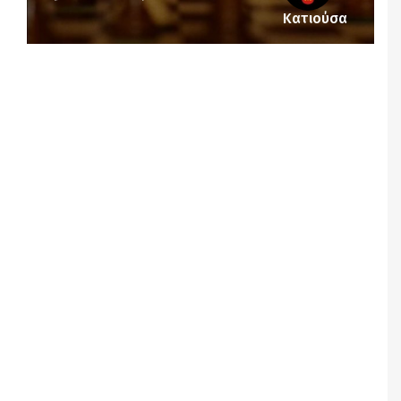
Κατιούσα
Notice
: Undefined offset: 1 in
/srv/katiousa/pub_dir/wp-includes/class-wp-
query.php
on line
3403
Notice
: Undefined offset: 2 in
/srv/katiousa/pub_dir/wp-includes/class-wp-
query.php
on line
3403
Notice
: Undefined offset: 3 in
/srv/katiousa/pub_dir/wp-includes/class-wp-
query.php
on line
3403
Notice
: Undefined offset: 4 in
/srv/katiousa/pub_dir/wp-includes/class-wp-
query.php
on line
3403