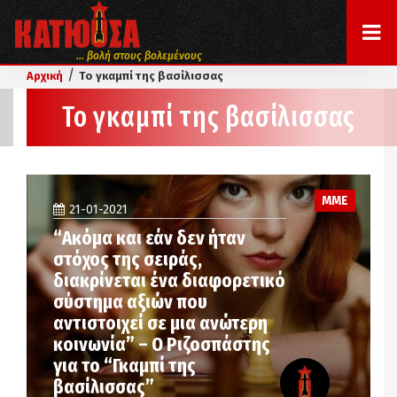
... βολή στους βολεμένους
/
Αρχική
Το γκαμπί της βασίλισσας
Το γκαμπί της βασίλισσας
ΜΜΕ
21-01-2021
“Ακόμα και εάν δεν ήταν
στόχος της σειράς,
διακρίνεται ένα διαφορετικό
σύστημα αξιών που
αντιστοιχεί σε μια ανώτερη
κοινωνία” – Ο Ριζοσπάστης
για το “Γκαμπί της
βασίλισσας”