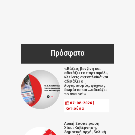
Πρόσφατα
«Βάζεις βενζίνη και
αδειάζει το πορτοφόλι,
κλείνεις ακτοπλοϊκά και
αδειάζει ο
λογαριασμός, ψάχνεις
δωμάτιο και …αδειάζει
το όνειρο!»
07-08-2026 |
Κατιούσα
Λαϊκή Συσπείρωση
Χίου: Κυβέρνηση,
δημοτική αρχή, βολική